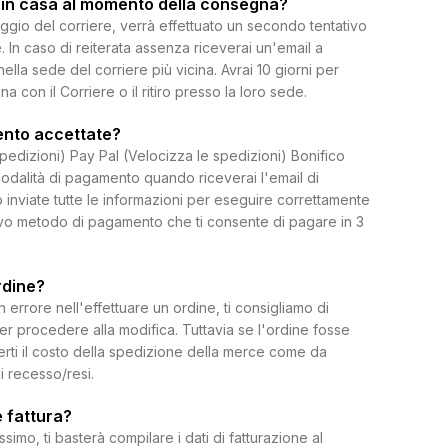
 in casa al momento della consegna?
ggio del corriere, verrà effettuato un secondo tentativo
 In caso di reiterata assenza riceverai un'email a
 nella sede del corriere più vicina. Avrai 10 giorni per
on il Corriere o il ritiro presso la loro sede.
ento accettate?
spedizioni) Pay Pal (Velocizza le spedizioni) Bonifico
dalità di pagamento quando riceverai l'email di
 inviate tutte le informazioni per eseguire correttamente
uovo metodo di pagamento che ti consente di pagare in 3
rdine?
rrore nell'effettuare un ordine, ti consigliamo di
per procedere alla modifica. Tuttavia se l'ordine fosse
erti il costo della spedizione della merce come da
di recesso/resi.
 fattura?
ssimo, ti basterà compilare i dati di fatturazione al