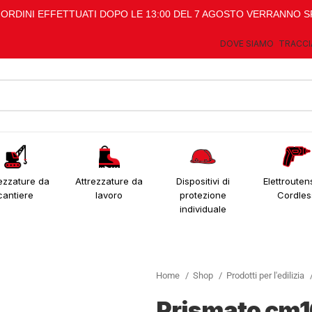
I ORDINI EFFETTUATI DOPO LE 13:00 DEL 7 AGOSTO VERRANNO S
DOVE SIAMO
TRACCI
ezzature da
Attrezzature da
Dispositivi di
Elettroutens
cantiere
lavoro
protezione
Cordles
individuale
Home
Shop
Prodotti per l'edilizia
Prismato cm10