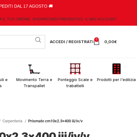
PEDITI DAL 17 AGOSTO 🚚
A IL TUO ORDINE
SHOP
RICHIEDI PREVENTIVO
IL MIO ACCOUNT
0
ACCEDI / REGISTRATI
0,00
€
ili e
Movimento Terra e
Ponteggio Scale e
Prodotti per l'edilizia
s
Transpallet
trabattelli
Carpenteria
Prismato cm10x2.3×400 iii/iv/v
x2.3×400 iii/iv/v