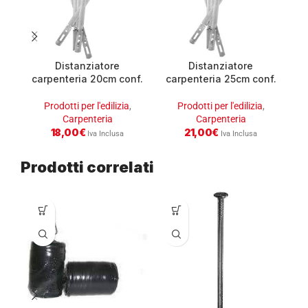
Distanziatore
Distanziatore
carpenteria 20cm conf.
carpenteria 25cm conf.
c
100 pz
100 pz
Prodotti per l'edilizia
,
Prodotti per l'edilizia
,
Carpenteria
Carpenteria
18,00
€
21,00
€
Iva Inclusa
Iva Inclusa
Prodotti correlati