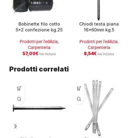
Bobinette filo cotto
Chiodi testa piana
5×2 confezione kg.25
16x60mm kg.5
8
Prodotti per l'edilizia
,
Prodotti per l'edilizia
,
Carpenteria
Carpenteria
57,00
€
8,54
€
Iva Inclusa
Iva Inclusa
Prodotti correlati