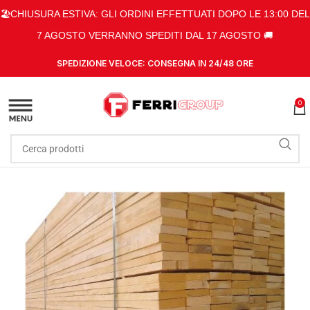
🏖️CHIUSURA ESTIVA: GLI ORDINI EFFETTUATI DOPO LE 13:00 DEL
7 AGOSTO VERRANNO SPEDITI DAL 17 AGOSTO 🚚
SPEDIZIONE VELOCE: CONSEGNA IN 24/48 ORE
0