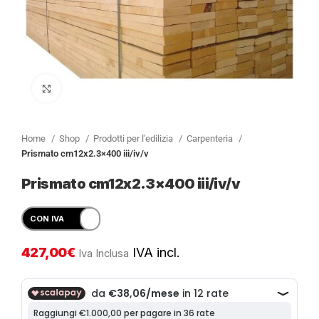
Clicca per ingrandire
Home
Shop
Prodotti per l'edilizia
Carpenteria
Prismato cm12x2.3×400 iii/iv/v
Prismato cm12x2.3×400 iii/iv/v
427,00
€
IVA incl.
Iva Inclusa