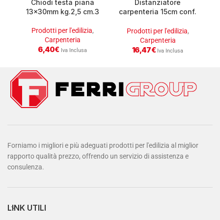
Chiodi testa piana
Distanziatore
13x30mm kg.2,5 cm.3
carpenteria 15cm conf.
c
100 pz
Prodotti per l'edilizia
,
Prodotti per l'edilizia
,
Carpenteria
Carpenteria
6,40
€
16,47
€
Iva Inclusa
Iva Inclusa
Forniamo i migliori e più adeguati prodotti per l'edilizia al miglior
rapporto qualità prezzo, offrendo un servizio di assistenza e
consulenza.
LINK UTILI