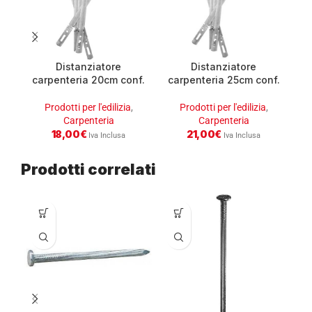
Distanziatore
Distanziatore
carpenteria 20cm conf.
carpenteria 25cm conf.
c
100 pz
100 pz
Prodotti per l'edilizia
,
Prodotti per l'edilizia
,
Carpenteria
Carpenteria
18,00
€
21,00
€
Iva Inclusa
Iva Inclusa
Prodotti correlati