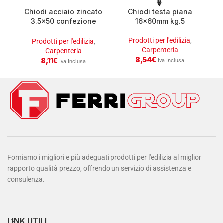
Chiodi acciaio zincato
Chiodi testa piana
3.5×50 confezione
16x60mm kg.5
c
kg2.5
Prodotti per l'edilizia
,
Prodotti per l'edilizia
,
Carpenteria
Carpenteria
8,54
€
8,11
€
Iva Inclusa
Iva Inclusa
Forniamo i migliori e più adeguati prodotti per l'edilizia al miglior
rapporto qualità prezzo, offrendo un servizio di assistenza e
consulenza.
LINK UTILI