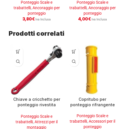
Ponteggio Scale e
Ponteggio Scale e
trabattelli
,
Ancoraggio per
trabattelli
,
Ancoraggio per
ponteggio
ponteggio
3,80
€
4,00
€
Iva Inclusa
Iva Inclusa
Prodotti correlati
Chiave a cricchetto per
Copritubo per
S
ponteggio rivestita
ponteggio rifrangente
3
21/22
Ponteggio Scale e
Ponteggio Scale e
trabattelli
,
Accessori per il
trabattelli
,
Attrezzi per il
ponteggio
montaggio