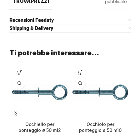
TROVAPREZZI
pubblicato
Recensioni Feedaty
Shipping & Delivery
Ti potrebbe interessare…
Occhiello per
Occhiolo per
ponteggio ø 50 m12
ponteggio ø 50 m10
a
d.18x21cm
d.16x21cm