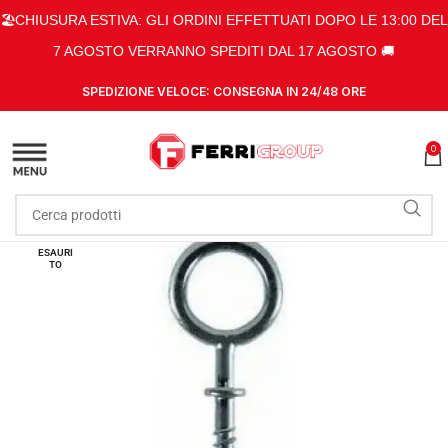
🏖️CHIUSURA ESTIVA: GLI ORDINI EFFETTUATI DOPO LE 13:00 DEL
7 AGOSTO VERRANNO SPEDITI DAL 17 AGOSTO 🚚
SPEDIZIONE VELOCE: CONSEGNA IN 24/48 ORE
0
ESAURI
TO