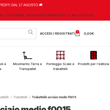
PEDITI DAL 17 AGOSTO 🚚
A IL TUO ORDINE
SHOP
RICHIEDI PREVENTIVO
IL MIO ACCOUNT
0
ACCEDI / REGISTRATI
0,00
€
ili e
Movimento Terra e
Ponteggio Scale e
Prodotti per l'edilizia
s
Transpallet
trabattelli
attelli
Trabattelli
Trabattello acciaio medio f0015
cciaio medio f0015