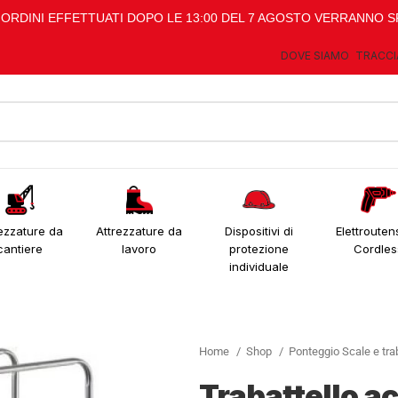
I ORDINI EFFETTUATI DOPO LE 13:00 DEL 7 AGOSTO VERRANNO S
DOVE SIAMO
TRACCI
ezzature da
Attrezzature da
Dispositivi di
Elettroutens
cantiere
lavoro
protezione
Cordles
individuale
Home
Shop
Ponteggio Scale e trab
Trabattello a