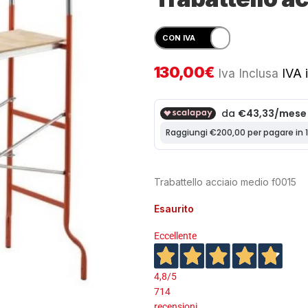
130,00
€
Iva Inclusa
IVA i
Trabattello acciaio medio f0015
Esaurito
Eccellente
4,8
/5
714
recensioni