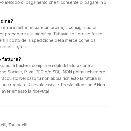
uovo metodo di pagamento che ti consente di pagare in 3
rdine?
rrore nell'effettuare un ordine, ti consigliamo di
per procedere alla modifica. Tuttavia se l'ordine fosse
erti il costo della spedizione della merce come da
di recesso/resi.
 fattura?
ssimo, ti basterà compilare i dati di fatturazione al
e Sociale, P.iva, PEC e/o SDI). NON potrai richiedere
l'acquisto.Nel caso tu non abbia richiesto la fattura in
 una regolare Ricevuta Fiscale. Presta attenzione! Non
 aver emesso la ricevuta!
elli
,
Trabattelli