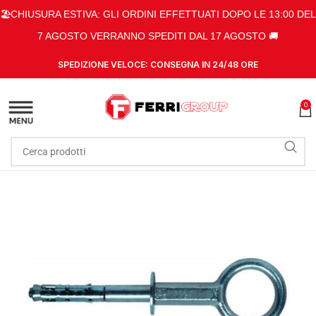
🏖️CHIUSURA ESTIVA: GLI ORDINI EFFETTUATI DOPO LE 13:00 DEL
7 AGOSTO VERRANNO SPEDITI DAL 17 AGOSTO 🚚
SPEDIZIONE VELOCE: CONSEGNA IN 24/48 ORE
0