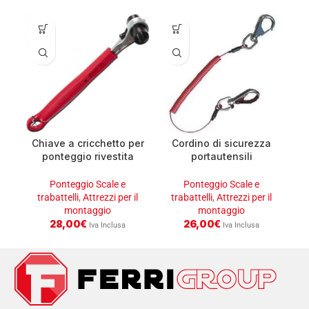
Chiave a cricchetto per
Cordino di sicurezza
K
ponteggio rivestita
portautensili
21/22
anticaduta
Ponteggio Scale e
Ponteggio Scale e
trabattelli
,
Attrezzi per il
trabattelli
,
Attrezzi per il
montaggio
montaggio
28,00
€
26,00
€
Iva Inclusa
Iva Inclusa