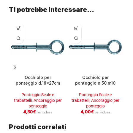
Ti potrebbe interessare…
Occhiolo per
Occhiolo per
ponteggio d.18x27cm
ponteggio ø 50 m10
a
m12
d.16x21cm
Ponteggio Scale e
Ponteggio Scale e
trabattelli
,
Ancoraggio per
trabattelli
,
Ancoraggio per
ponteggio
ponteggio
4,50
€
4,00
€
Iva Inclusa
Iva Inclusa
Prodotti correlati