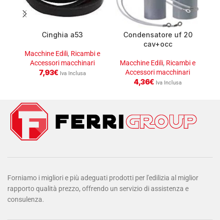
Cinghia a53
Condensatore uf 20
C
cav+occ
Macchine Edili
,
Ricambi e
Accessori macchinari
Macchine Edili
,
Ricambi e
M
7,93
€
Accessori macchinari
Iva Inclusa
4,36
€
Iva Inclusa
Forniamo i migliori e più adeguati prodotti per l'edilizia al miglior
rapporto qualità prezzo, offrendo un servizio di assistenza e
consulenza.