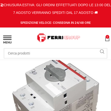
🏖️CHIUSURA ESTIVA: GLI ORDINI EFFETTUATI DOPO LE 13:00 DEL
7 AGOSTO VERRANNO SPEDITI DAL 17 AGOSTO 🚚
SPEDIZIONE VELOCE: CONSEGNA IN 24/48 ORE
0