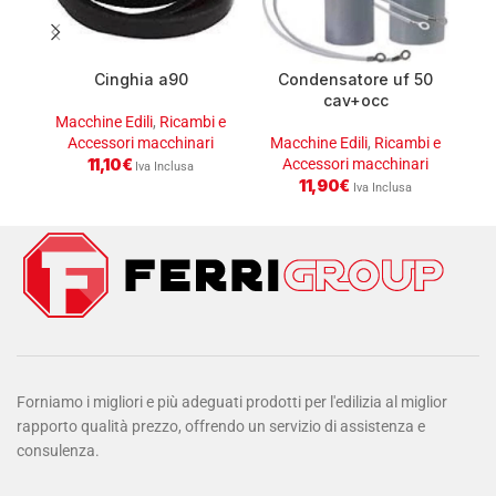
Cinghia a90
Condensatore uf 50
cav+occ
Macchine Edili
,
Ricambi e
Accessori macchinari
Macchine Edili
,
Ricambi e
M
11,10
€
Accessori macchinari
Iva Inclusa
11,90
€
Iva Inclusa
Forniamo i migliori e più adeguati prodotti per l'edilizia al miglior
rapporto qualità prezzo, offrendo un servizio di assistenza e
consulenza.