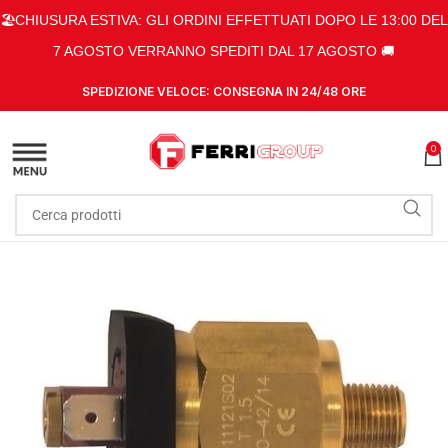
🏖️CHIUSURA ESTIVA: GLI ORDINI EFFETTUATI DOPO LE 13:00 DEL
7 AGOSTO VERRANNO SPEDITI DAL 17 AGOSTO 🚚
SPEDIZIONE VELOCE: CONSEGNA IN 24/48 ORE
0