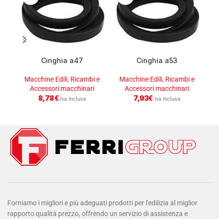
Cinghia a47
Cinghia a53
b
Macchine Edili
,
Ricambi e
Macchine Edili
,
Ricambi e
Accessori macchinari
Accessori macchinari
M
8,78
€
7,93
€
Iva Inclusa
Iva Inclusa
Forniamo i migliori e più adeguati prodotti per l'edilizia al miglior
rapporto qualità prezzo, offrendo un servizio di assistenza e