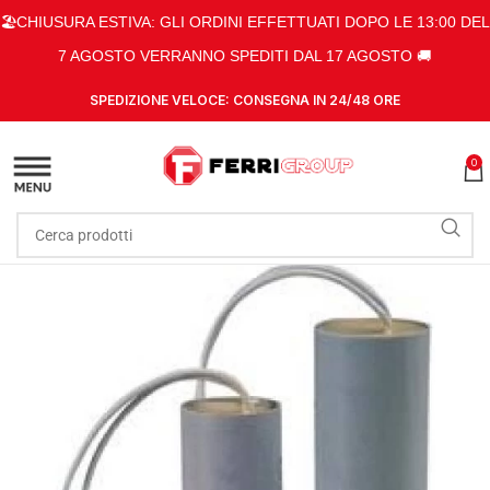
🏖️CHIUSURA ESTIVA: GLI ORDINI EFFETTUATI DOPO LE 13:00 DEL
7 AGOSTO VERRANNO SPEDITI DAL 17 AGOSTO 🚚
SPEDIZIONE VELOCE: CONSEGNA IN 24/48 ORE
0