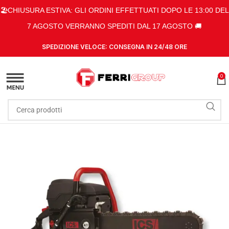
🏖️CHIUSURA ESTIVA: GLI ORDINI EFFETTUATI DOPO LE 13:00 DEL
7 AGOSTO VERRANNO SPEDITI DAL 17 AGOSTO 🚚
SPEDIZIONE VELOCE: CONSEGNA IN 24/48 ORE
0