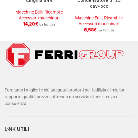
Cinghia a44
Condensatore uf 25
cav+occ
Macchine Edili
,
Ricambi e
Accessori macchinari
Macchine Edili
,
Ricambi e
M
14,20
€
Accessori macchinari
Iva Inclusa
6,58
€
Iva Inclusa
Forniamo i migliori e più adeguati prodotti per l'edilizia al miglior
rapporto qualità prezzo, offrendo un servizio di assistenza e
consulenza.
LINK UTILI