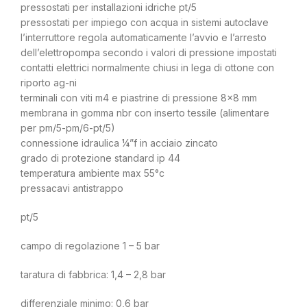
pressostati per installazioni idriche pt/5
pressostati per impiego con acqua in sistemi autoclave
l’interruttore regola automaticamente l’avvio e l’arresto
dell’elettropompa secondo i valori di pressione impostati
contatti elettrici normalmente chiusi in lega di ottone con
riporto ag-ni
terminali con viti m4 e piastrine di pressione 8×8 mm
membrana in gomma nbr con inserto tessile (alimentare
per pm/5-pm/6-pt/5)
connessione idraulica ¼”f in acciaio zincato
grado di protezione standard ip 44
temperatura ambiente max 55°c
pressacavi antistrappo
pt/5
campo di regolazione 1 – 5 bar
taratura di fabbrica: 1,4 – 2,8 bar
differenziale minimo: 0,6 bar