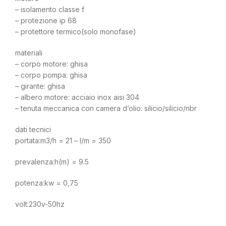
– isolamento classe f
– protezione ip 68
– protettore termico(solo monofase)
materiali
– corpo motore: ghisa
– corpo pompa: ghisa
– girante: ghisa
– albero motore: acciaio inox aisi 304
– tenuta meccanica con camera d’olio: silicio/silicio/nbr
dati tecnici
portata:m3/h = 21 – l/m = 350
prevalenza:h(m) = 9.5
potenza:kw = 0,75
volt:230v-50hz