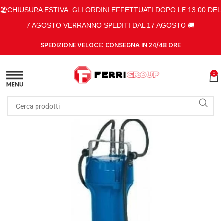
🏖️CHIUSURA ESTIVA: GLI ORDINI EFFETTUATI DOPO LE 13:00 DEL
7 AGOSTO VERRANNO SPEDITI DAL 17 AGOSTO 🚚
SPEDIZIONE VELOCE: CONSEGNA IN 24/48 ORE
0