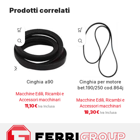
Prodotti correlati
Cinghia a90
Cinghia per motore
bet.190/250 cod.864j
imer
Macchine Edili
,
Ricambi e
Accessori macchinari
M
Macchine Edili
,
Ricambi e
11,10
€
Accessori macchinari
Iva Inclusa
18,30
€
Iva Inclusa