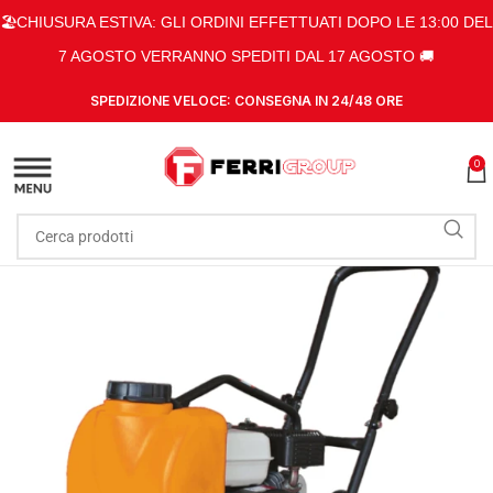
🏖️CHIUSURA ESTIVA: GLI ORDINI EFFETTUATI DOPO LE 13:00 DEL
7 AGOSTO VERRANNO SPEDITI DAL 17 AGOSTO 🚚
SPEDIZIONE VELOCE: CONSEGNA IN 24/48 ORE
0