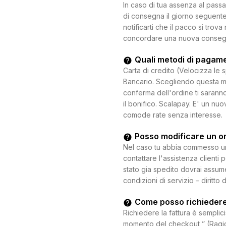
In caso di tua assenza al passa
di consegna il giorno seguente.
notificarti che il pacco si trova
concordare una nuova consegna c
Quali metodi di pagam
Carta di credito (Velocizza le 
Bancario. Scegliendo questa mo
conferma dell'ordine ti saranno
il bonifico. Scalapay. E' un n
comode rate senza interesse.
Posso modificare un o
Nel caso tu abbia commesso un e
contattare l'assistenza clienti 
stato gia spedito dovrai assum
condizioni di servizio – diritto 
Come posso richiedere
Richiedere la fattura è semplici
momento del checkout ” (Ragion