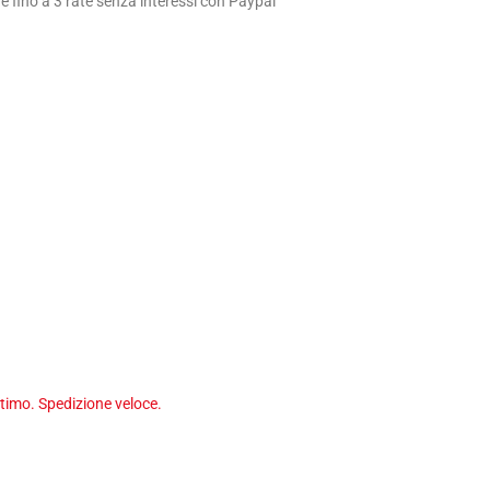
 fino a 3 rate senza interessi con Paypal
timo. Spedizione veloce.