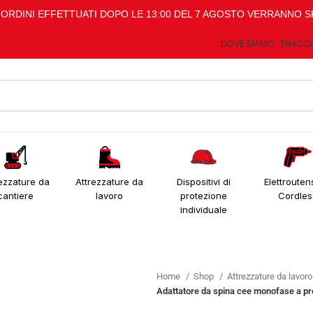
I ORDINI EFFETTUATI DOPO LE 13:00 DEL 7 AGOSTO VERRANNO S
DOVE SIAMO
TRACCI
ezzature da
Attrezzature da
Dispositivi di
Elettroutens
cantiere
lavoro
protezione
Cordles
individuale
Home
Shop
Attrezzature da lavor
Adattatore da spina cee monofase a pr