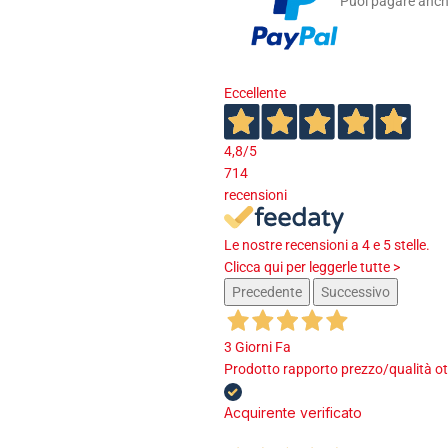
Puoi pagare anche
Eccellente
4,8
/5
714
recensioni
Le nostre recensioni a 4 e 5 stelle.
Clicca qui per leggerle tutte >
Precedente
Successivo
3 Giorni Fa
Prodotto rapporto prezzo/qualità ot
Acquirente verificato