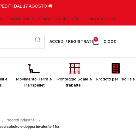
PEDITI DAL 17 AGOSTO 🚚
A IL TUO ORDINE
SHOP
RICHIEDI PREVENTIVO
IL MIO ACCOUNT
0
ACCEDI / REGISTRATI
0,00
€
ili e
Movimento Terra e
Ponteggio Scale e
Prodotti per l'edilizia
s
Transpallet
trabattelli
o
Prodotti industriali
esa schuko e doppia bivalente 16a