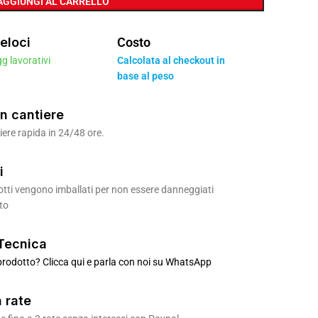
AGGIUNGI AL CARRELLO
eloci
Costo
gg lavorativi
Calcolata al checkout in
base al peso
n cantiere
ere rapida in 24/48 ore.
i
odotti vengono imballati per non essere danneggiati
to
Tecnica
rodotto? Clicca qui e parla con noi su WhatsApp
 rate