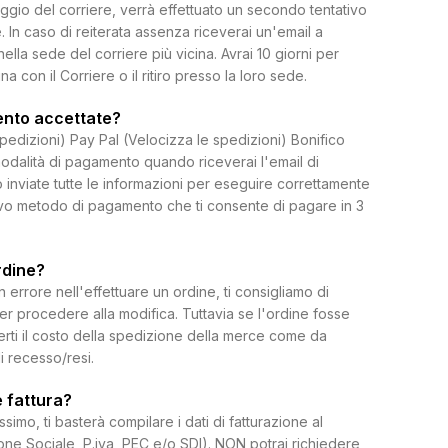
ggio del corriere, verrà effettuato un secondo tentativo
 In caso di reiterata assenza riceverai un'email a
 nella sede del corriere più vicina. Avrai 10 giorni per
on il Corriere o il ritiro presso la loro sede.
ento accettate?
spedizioni) Pay Pal (Velocizza le spedizioni) Bonifico
dalità di pagamento quando riceverai l'email di
 inviate tutte le informazioni per eseguire correttamente
uovo metodo di pagamento che ti consente di pagare in 3
rdine?
rrore nell'effettuare un ordine, ti consigliamo di
per procedere alla modifica. Tuttavia se l'ordine fosse
erti il costo della spedizione della merce come da
di recesso/resi.
 fattura?
ssimo, ti basterà compilare i dati di fatturazione al
e Sociale, P.iva, PEC e/o SDI). NON potrai richiedere