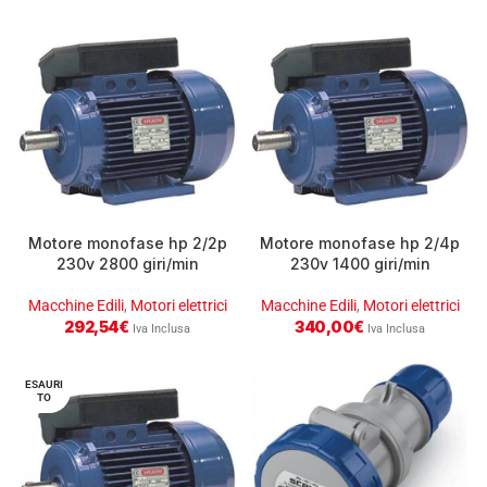
Motore monofase hp 2/2p
Motore monofase hp 2/4p
230v 2800 giri/min
230v 1400 giri/min
Macchine Edili
,
Motori elettrici
Macchine Edili
,
Motori elettrici
292,54
€
340,00
€
Iva Inclusa
Iva Inclusa
ESAURI
TO