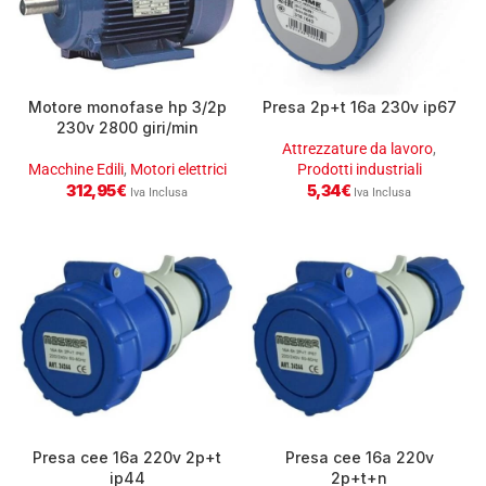
Motore monofase hp 3/2p
Presa 2p+t 16a 230v ip67
230v 2800 giri/min
Attrezzature da lavoro
,
Macchine Edili
,
Motori elettrici
Prodotti industriali
312,95
€
5,34
€
Iva Inclusa
Iva Inclusa
Presa cee 16a 220v 2p+t
Presa cee 16a 220v
ip44
2p+t+n