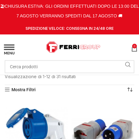
🏖️CHIUSURA ESTIVA: GLI ORDINI EFFETTUATI DOPO LE 13:00 DEL
7 AGOSTO VERRANNO SPEDITI DAL 17 AGOSTO 🚚
SPEDIZIONE VELOCE: CONSEGNA IN 24/48 ORE
0
Home
Shop
Prodotti taggati “Monofase”
Visualizzazione di 1-12 di 31 risultati
Mostra Filtri