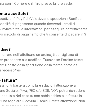
on il Corriere o il ritiro presso la loro sede.
ento accettate?
spedizioni) Pay Pal (Velocizza le spedizioni) Bonifico
dalità di pagamento quando riceverai l'email di
 inviate tutte le informazioni per eseguire correttamente
uovo metodo di pagamento che ti consente di pagare in 3
rdine?
rrore nell'effettuare un ordine, ti consigliamo di
per procedere alla modifica. Tuttavia se l'ordine fosse
erti il costo della spedizione della merce come da
di recesso/resi.
 fattura?
ssimo, ti basterà compilare i dati di fatturazione al
e Sociale, P.iva, PEC e/o SDI). NON potrai richiedere
l'acquisto.Nel caso tu non abbia richiesto la fattura in
 una regolare Ricevuta Fiscale. Presta attenzione! Non