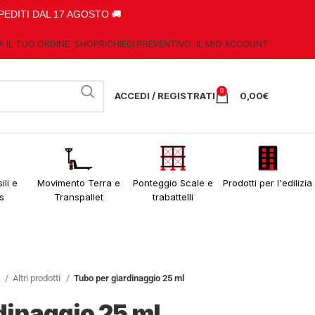
PEDITI DAL 17 AGOSTO 🚚
A IL TUO ORDINE
SHOP
RICHIEDI PREVENTIVO
IL MIO ACCOUNT
0
ACCEDI / REGISTRATI
0,00
€
ili e
Movimento Terra e
Ponteggio Scale e
Prodotti per l'edilizia
s
Transpallet
trabattelli
o
Altri prodotti
Tubo per giardinaggio 25 ml
dinaggio 25 ml