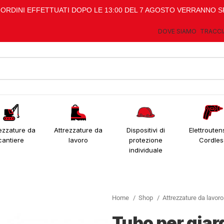
I ORDINI EFFETTUATI DOPO LE 13:00 DEL 7 AGOSTO VERRANNO S
DOVE SIAMO
TRACCI
ezzature da
Attrezzature da
Dispositivi di
Elettroutens
cantiere
lavoro
protezione
Cordles
individuale
Home
Shop
Attrezzature da lavor
Tubo per giar