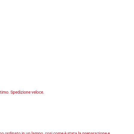
timo. Spedizione veloce.
 ho ordinato in un lampo, cosi come è stata la preparazione e