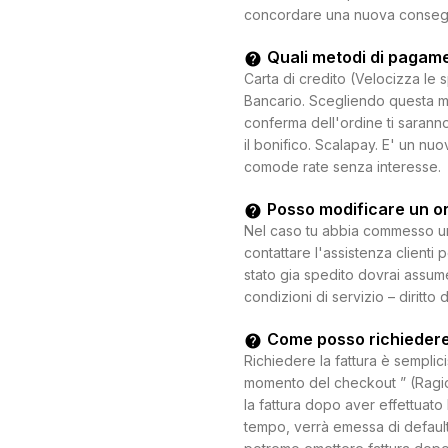
concordare una nuova consegna c
Quali metodi di pagam
Carta di credito (Velocizza le 
Bancario. Scegliendo questa mo
conferma dell'ordine ti saranno
il bonifico. Scalapay. E' un n
comode rate senza interesse.
Posso modificare un o
Nel caso tu abbia commesso un e
contattare l'assistenza clienti 
stato gia spedito dovrai assum
condizioni di servizio – diritto 
Come posso richiedere
Richiedere la fattura è semplici
momento del checkout ” (Ragion
la fattura dopo aver effettuato 
tempo, verrà emessa di default