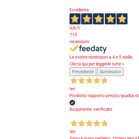
Eccellente
4,8
/5
713
recensioni
Le nostre recensioni a 4 e 5 stelle.
Clicca qui per leggerle tutte >
Precedente
Successivo
Ieri
Prodotto rapporto prezzo/qualità ot
Acquirente verificato
Ieri
Tutto è stato perfetto. Ottimo sito e