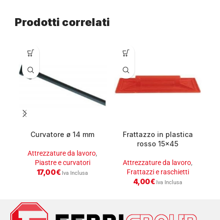
Prodotti correlati
Curvatore ø 14 mm
Frattazzo in plastica
rosso 15×45
z
Attrezzature da lavoro
,
Piastre e curvatori
Attrezzature da lavoro
,
17,00
€
Frattazzi e raschietti
Iva Inclusa
4,00
€
Iva Inclusa