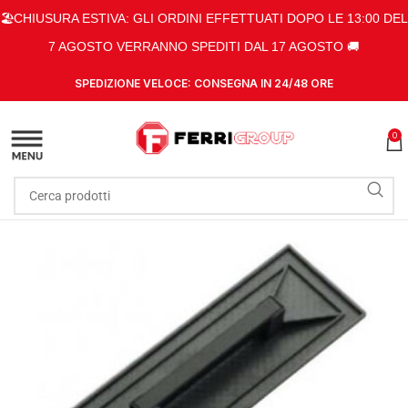
🏖️CHIUSURA ESTIVA: GLI ORDINI EFFETTUATI DOPO LE 13:00 DEL
7 AGOSTO VERRANNO SPEDITI DAL 17 AGOSTO 🚚
SPEDIZIONE VELOCE: CONSEGNA IN 24/48 ORE
0