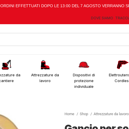
I ORDINI EFFETTUATI DOPO LE 13:00 DEL 7 AGOSTO VERRANNO S
DOVE SIAMO
TRACCI
ezzature da
Attrezzature da
Dispositivi di
Elettroutens
cantiere
lavoro
protezione
Cordles
individuale
Home
Shop
Attrezzature da lavor
Gancio per s