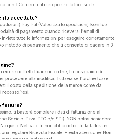
on il Corriere o il ritiro presso la loro sede.
ento accettate?
spedizioni) Pay Pal (Velocizza le spedizioni) Bonifico
dalità di pagamento quando riceverai l'email di
 inviate tutte le informazioni per eseguire correttamente
uovo metodo di pagamento che ti consente di pagare in 3
rdine?
rrore nell'effettuare un ordine, ti consigliamo di
per procedere alla modifica. Tuttavia se l'ordine fosse
erti il costo della spedizione della merce come da
di recesso/resi.
 fattura?
ssimo, ti basterà compilare i dati di fatturazione al
e Sociale, P.iva, PEC e/o SDI). NON potrai richiedere
l'acquisto.Nel caso tu non abbia richiesto la fattura in
 una regolare Ricevuta Fiscale. Presta attenzione! Non