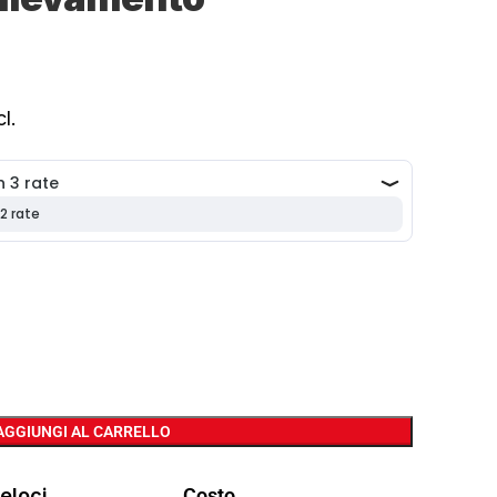
l.
AGGIUNGI AL CARRELLO
eloci
Costo