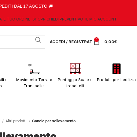
PEDITI DAL 17 AGOSTO 🚚
A IL TUO ORDINE
SHOP
RICHIEDI PREVENTIVO
IL MIO ACCOUNT
0
ACCEDI / REGISTRATI
0,00
€
ili e
Movimento Terra e
Ponteggio Scale e
Prodotti per l'edilizia
s
Transpallet
trabattelli
o
Altri prodotti
Gancio per sollevamento
ollevamento