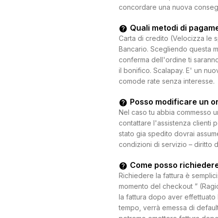
concordare una nuova consegna c
Quali metodi di pagam
Carta di credito (Velocizza le 
Bancario. Scegliendo questa mo
conferma dell'ordine ti saranno
il bonifico. Scalapay. E' un n
comode rate senza interesse.
Posso modificare un o
Nel caso tu abbia commesso un e
contattare l'assistenza clienti 
stato gia spedito dovrai assum
condizioni di servizio – diritto 
Come posso richiedere
Richiedere la fattura è semplici
momento del checkout ” (Ragion
la fattura dopo aver effettuato 
tempo, verrà emessa di default