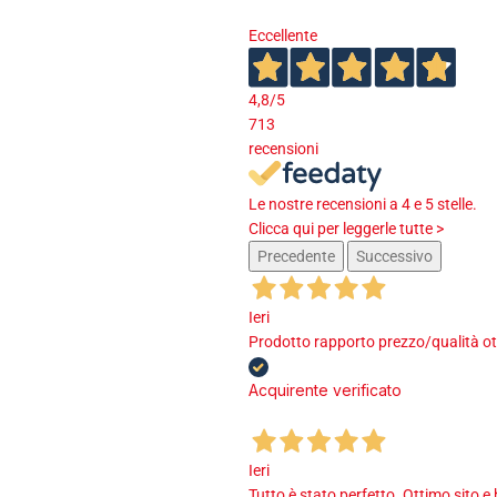
Eccellente
4,8
/5
713
recensioni
Le nostre recensioni a 4 e 5 stelle.
Clicca qui per leggerle tutte >
Precedente
Successivo
Ieri
Prodotto rapporto prezzo/qualità ot
Acquirente verificato
Ieri
Tutto è stato perfetto. Ottimo sito e