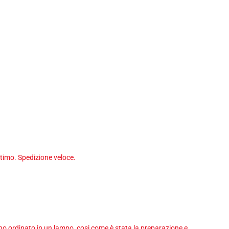
timo. Spedizione veloce.
 ho ordinato in un lampo, cosi come è stata la preparazione e