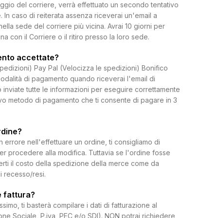
ggio del corriere, verrà effettuato un secondo tentativo
 In caso di reiterata assenza riceverai un'email a
 nella sede del corriere più vicina. Avrai 10 giorni per
on il Corriere o il ritiro presso la loro sede.
ento accettate?
spedizioni) Pay Pal (Velocizza le spedizioni) Bonifico
dalità di pagamento quando riceverai l'email di
 inviate tutte le informazioni per eseguire correttamente
uovo metodo di pagamento che ti consente di pagare in 3
rdine?
rrore nell'effettuare un ordine, ti consigliamo di
per procedere alla modifica. Tuttavia se l'ordine fosse
erti il costo della spedizione della merce come da
di recesso/resi.
 fattura?
ssimo, ti basterà compilare i dati di fatturazione al
e Sociale, P.iva, PEC e/o SDI). NON potrai richiedere