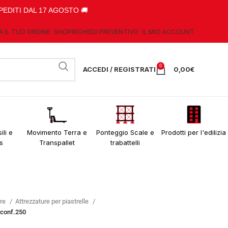
PEDITI DAL 17 AGOSTO 🚚
A IL TUO ORDINE
SHOP
RICHIEDI PREVENTIVO
IL MIO ACCOUNT
0
ACCEDI / REGISTRATI
0,00
€
ili e
Movimento Terra e
Ponteggio Scale e
Prodotti per l'edilizia
s
Transpallet
trabattelli
ere
Attrezzature per piastrelle
m conf.250