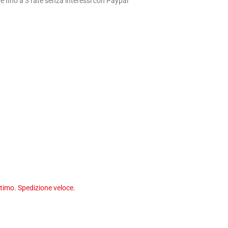
 fino a 3 rate senza interessi con Paypal
timo. Spedizione veloce.