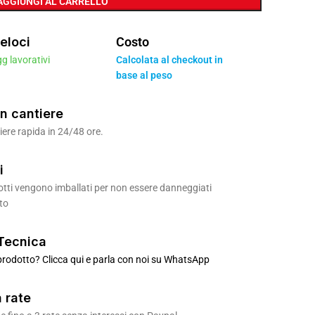
AGGIUNGI AL CARRELLO
eloci
Costo
gg lavorativi
Calcolata al checkout in
base al peso
n cantiere
ere rapida in 24/48 ore.
i
odotti vengono imballati per non essere danneggiati
to
Tecnica
rodotto? Clicca qui e parla con noi su WhatsApp
 rate