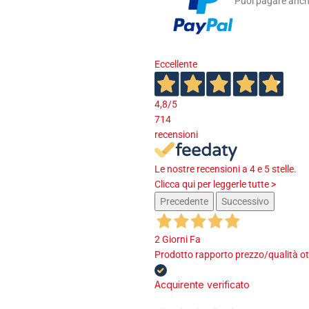
Puoi pagare anche
Eccellente
4,8
/5
714
recensioni
Le nostre recensioni a 4 e 5 stelle.
Clicca qui per leggerle tutte >
Precedente
Successivo
2 Giorni Fa
Prodotto rapporto prezzo/qualità ot
Acquirente verificato