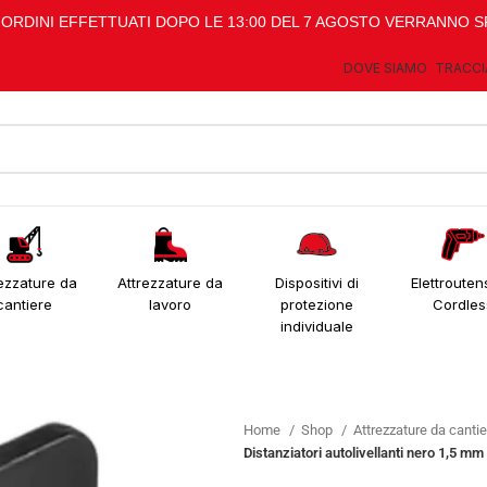
I ORDINI EFFETTUATI DOPO LE 13:00 DEL 7 AGOSTO VERRANNO S
DOVE SIAMO
TRACCI
ezzature da
Attrezzature da
Dispositivi di
Elettroutens
cantiere
lavoro
protezione
Cordles
individuale
Home
Shop
Attrezzature da canti
Distanziatori autolivellanti nero 1,5 m