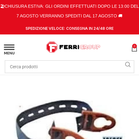
🏖️CHIUSURA ESTIVA: GLI ORDINI EFFETTUATI DOPO LE 13:00 DEL
7 AGOSTO VERRANNO SPEDITI DAL 17 AGOSTO 🚚
SPEDIZIONE VELOCE: CONSEGNA IN 24/48 ORE
0