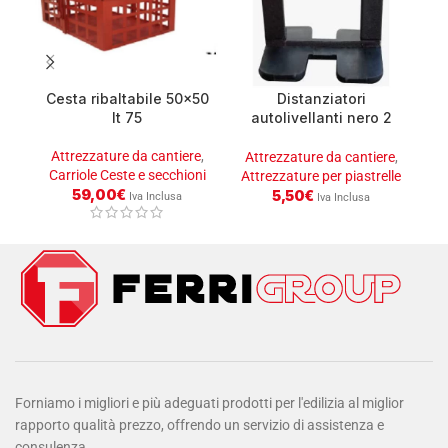
Cesta ribaltabile 50×50
Distanziatori
D
lt 75
autolivellanti nero 2
mm conf.250
Attrezzature da cantiere
,
A
Attrezzature da cantiere
,
Carriole Ceste e secchioni
At
Attrezzature per piastrelle
59,00
€
5,50
€
Iva Inclusa
Iva Inclusa
Forniamo i migliori e più adeguati prodotti per l'edilizia al miglior
rapporto qualità prezzo, offrendo un servizio di assistenza e
consulenza.