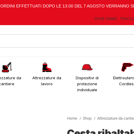
I ORDINI EFFETTUATI DOPO LE 13:00 DEL 7 AGOSTO VERRANNO S
DOVE SIAMO
TRACCI
ezzature da
Attrezzature da
Dispositivi di
Elettroutens
cantiere
lavoro
protezione
Cordles
individuale
Home
Shop
Attrezzature da canti
Cesta ribaltab