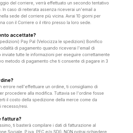
ggio del corriere, verrà effettuato un secondo tentativo
 In caso di reiterata assenza riceverai un'email a
 nella sede del corriere più vicina. Avrai 10 giorni per
on il Corriere o il ritiro presso la loro sede.
ento accettate?
spedizioni) Pay Pal (Velocizza le spedizioni) Bonifico
dalità di pagamento quando riceverai l'email di
 inviate tutte le informazioni per eseguire correttamente
uovo metodo di pagamento che ti consente di pagare in 3
rdine?
rrore nell'effettuare un ordine, ti consigliamo di
per procedere alla modifica. Tuttavia se l'ordine fosse
erti il costo della spedizione della merce come da
di recesso/resi.
 fattura?
ssimo, ti basterà compilare i dati di fatturazione al
e Sociale, P.iva, PEC e/o SDI). NON potrai richiedere