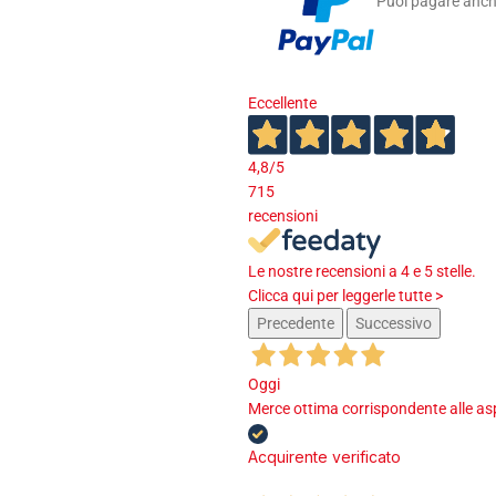
Puoi pagare anche
Eccellente
4,8
/5
715
recensioni
Le nostre recensioni a 4 e 5 stelle.
Clicca qui per leggerle tutte >
Precedente
Successivo
Oggi
Merce ottima corrispondente alle asp
Acquirente verificato