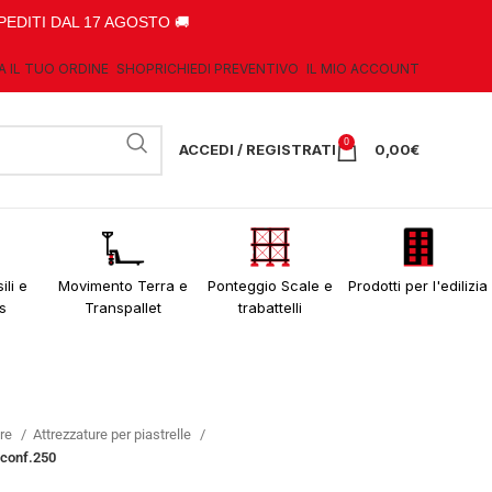
PEDITI DAL 17 AGOSTO 🚚
A IL TUO ORDINE
SHOP
RICHIEDI PREVENTIVO
IL MIO ACCOUNT
0
ACCEDI / REGISTRATI
0,00
€
ili e
Movimento Terra e
Ponteggio Scale e
Prodotti per l'edilizia
s
Transpallet
trabattelli
ere
Attrezzature per piastrelle
m conf.250