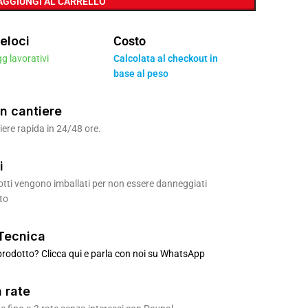
AGGIUNGI AL CARRELLO
eloci
Costo
gg lavorativi
Calcolata al checkout in
base al peso
n cantiere
ere rapida in 24/48 ore.
i
odotti vengono imballati per non essere danneggiati
to
Tecnica
rodotto? Clicca qui e parla con noi su WhatsApp
 rate