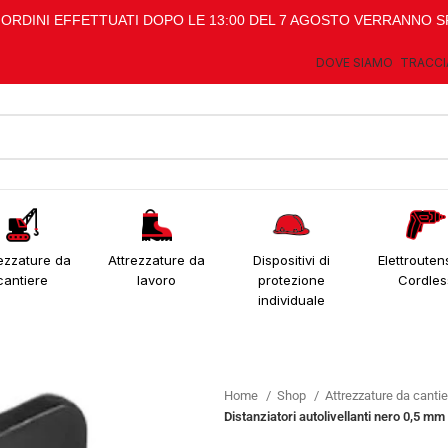
I ORDINI EFFETTUATI DOPO LE 13:00 DEL 7 AGOSTO VERRANNO S
DOVE SIAMO
TRACCI
ezzature da
Attrezzature da
Dispositivi di
Elettroutens
cantiere
lavoro
protezione
Cordles
individuale
Home
Shop
Attrezzature da canti
Distanziatori autolivellanti nero 0,5 m