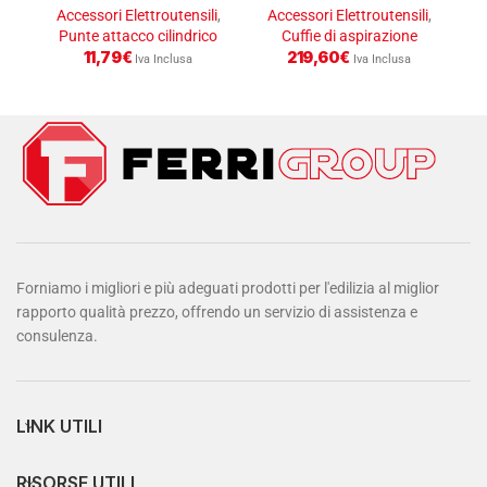
attacco cilindrico
A
Accessori Elettroutensili
,
Accessori Elettroutensili
,
Punte attacco cilindrico
Cuffie di aspirazione
11,79
€
219,60
€
Iva Inclusa
Iva Inclusa
Forniamo i migliori e più adeguati prodotti per l'edilizia al miglior
rapporto qualità prezzo, offrendo un servizio di assistenza e
consulenza.
LINK UTILI
RISORSE UTILI