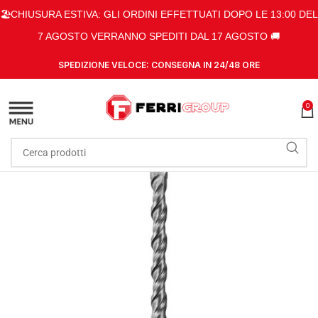
🏖️CHIUSURA ESTIVA: GLI ORDINI EFFETTUATI DOPO LE 13:00 DEL
7 AGOSTO VERRANNO SPEDITI DAL 17 AGOSTO 🚚
SPEDIZIONE VELOCE: CONSEGNA IN 24/48 ORE
0