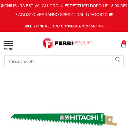
🏖️CHIUSURA ESTIVA: GLI ORDINI EFFETTUATI DOPO LE 13:00 DEL
7 AGOSTO VERRANNO SPEDITI DAL 17 AGOSTO 🚚
SPEDIZIONE VELOCE: CONSEGNA IN 24/48 ORE
0