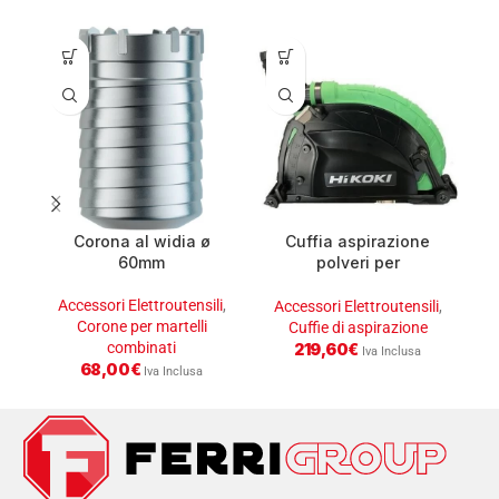
Corona al widia ø
Cuffia aspirazione
60mm
polveri per
smerigliatrici ø 230mm
Accessori Elettroutensili
,
A
Accessori Elettroutensili
,
Corone per martelli
Cuffie di aspirazione
combinati
219,60
€
Iva Inclusa
68,00
€
Iva Inclusa