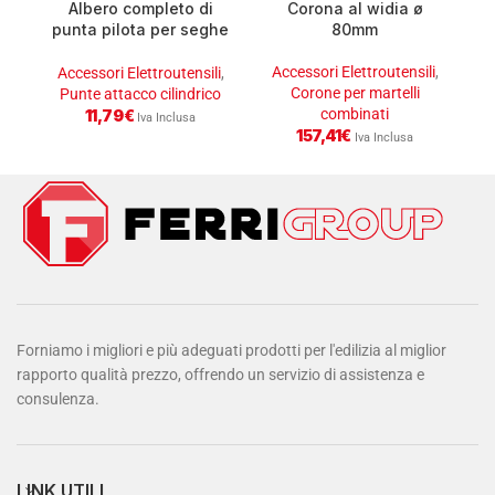
Albero completo di
Corona al widia ø
punta pilota per seghe
80mm
a tazza da ø 32-152
s
attacco cilindrico
Accessori Elettroutensili
,
Accessori Elettroutensili
,
A
Corone per martelli
Punte attacco cilindrico
combinati
11,79
€
Iva Inclusa
157,41
€
Iva Inclusa
Forniamo i migliori e più adeguati prodotti per l'edilizia al miglior
rapporto qualità prezzo, offrendo un servizio di assistenza e
consulenza.
LINK UTILI