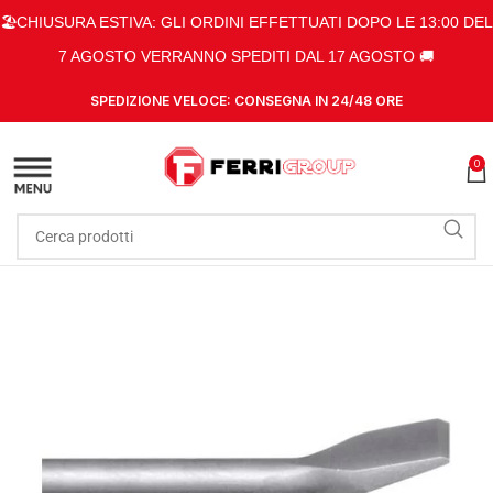
🏖️CHIUSURA ESTIVA: GLI ORDINI EFFETTUATI DOPO LE 13:00 DEL
7 AGOSTO VERRANNO SPEDITI DAL 17 AGOSTO 🚚
SPEDIZIONE VELOCE: CONSEGNA IN 24/48 ORE
0