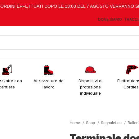
I ORDINI EFFETTUATI DOPO LE 13:00 DEL 7 AGOSTO VERRANNO S
DOVE SIAMO
TRACCI
ezzature da
Attrezzature da
Dispositivi di
Elettroutens
cantiere
lavoro
protezione
Cordles
individuale
Home
Shop
Segnaletica
Rallen
Terminale d