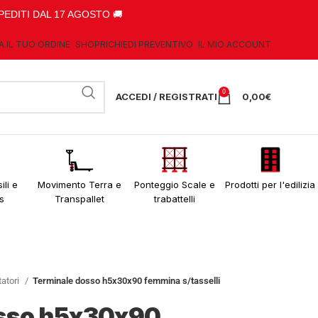
PEDITI DAL 17 AGOSTO 🚚
A IL TUO ORDINE
SHOP
RICHIEDI PREVENTIVO
IL MIO ACCOUNT
0
ACCEDI / REGISTRATI
0,00
€
ili e
Movimento Terra e
Ponteggio Scale e
Prodotti per l'edilizia
s
Transpallet
trabattelli
tatori
Terminale dosso h5x30x90 femmina s/tasselli
osso h5x30x90