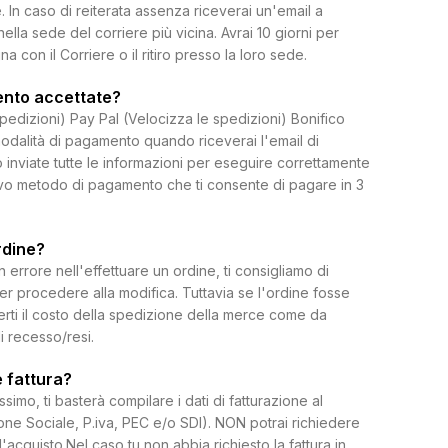
 In caso di reiterata assenza riceverai un'email a
 nella sede del corriere più vicina. Avrai 10 giorni per
on il Corriere o il ritiro presso la loro sede.
ento accettate?
spedizioni) Pay Pal (Velocizza le spedizioni) Bonifico
dalità di pagamento quando riceverai l'email di
 inviate tutte le informazioni per eseguire correttamente
uovo metodo di pagamento che ti consente di pagare in 3
rdine?
rrore nell'effettuare un ordine, ti consigliamo di
per procedere alla modifica. Tuttavia se l'ordine fosse
erti il costo della spedizione della merce come da
di recesso/resi.
 fattura?
ssimo, ti basterà compilare i dati di fatturazione al
e Sociale, P.iva, PEC e/o SDI). NON potrai richiedere
l'acquisto.Nel caso tu non abbia richiesto la fattura in