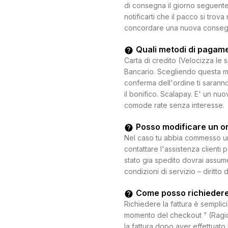
di consegna il giorno seguente.
notificarti che il pacco si trova
concordare una nuova consegna c
Quali metodi di pagam
Carta di credito (Velocizza le 
Bancario. Scegliendo questa mo
conferma dell'ordine ti saranno
il bonifico. Scalapay. E' un n
comode rate senza interesse.
Posso modificare un o
Nel caso tu abbia commesso un e
contattare l'assistenza clienti 
stato gia spedito dovrai assum
condizioni di servizio – diritto 
Come posso richiedere
Richiedere la fattura è semplici
momento del checkout ” (Ragion
la fattura dopo aver effettuato 