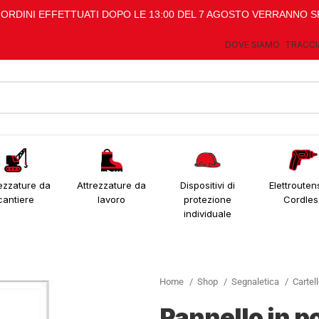
I ORDINI EFFETTUATI DOPO LE 13:00 DEL 7 AGOSTO VERRANNO S
DOVE SIAMO
TRACCI
ezzature da
Attrezzature da
Dispositivi di
Elettroutens
cantiere
lavoro
protezione
Cordles
individuale
Home
Shop
Segnaletica
Cartel
Pannello in po