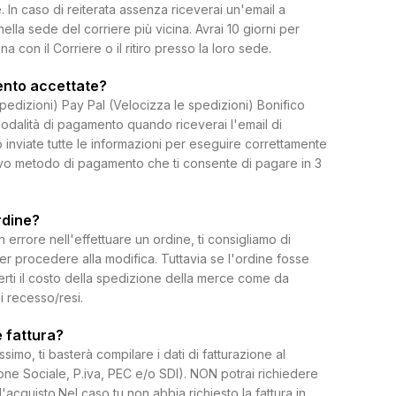
 In caso di reiterata assenza riceverai un'email a
 nella sede del corriere più vicina. Avrai 10 giorni per
on il Corriere o il ritiro presso la loro sede.
ento accettate?
spedizioni) Pay Pal (Velocizza le spedizioni) Bonifico
dalità di pagamento quando riceverai l'email di
 inviate tutte le informazioni per eseguire correttamente
uovo metodo di pagamento che ti consente di pagare in 3
rdine?
rrore nell'effettuare un ordine, ti consigliamo di
per procedere alla modifica. Tuttavia se l'ordine fosse
erti il costo della spedizione della merce come da
di recesso/resi.
 fattura?
ssimo, ti basterà compilare i dati di fatturazione al
e Sociale, P.iva, PEC e/o SDI). NON potrai richiedere
l'acquisto.Nel caso tu non abbia richiesto la fattura in