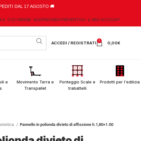
PEDITI DAL 17 AGOSTO 🚚
A IL TUO ORDINE
SHOP
RICHIEDI PREVENTIVO
IL MIO ACCOUNT
0
ACCEDI / REGISTRATI
0,00
€
ili e
Movimento Terra e
Ponteggio Scale e
Prodotti per l'edilizia
s
Transpallet
trabattelli
lonistica
Pannello in polionda divieto di affissione h.1,80×1.00
lionda divieto di