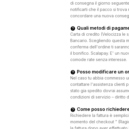
di consegna il giorno seguente.
notificarti che il pacco si trova
concordare una nuova consegna c
Quali metodi di pagam
Carta di credito (Velocizza le 
Bancario. Scegliendo questa mo
conferma dell'ordine ti saranno
il bonifico. Scalapay. E' un n
comode rate senza interesse.
Posso modificare un o
Nel caso tu abbia commesso un e
contattare l'assistenza clienti 
stato gia spedito dovrai assum
condizioni di servizio – diritto 
Come posso richiedere
Richiedere la fattura è semplici
momento del checkout ” (Ragion
la fattura dopo aver effettuato 