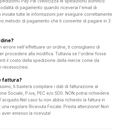
spedizioni) Pay Pal (Velocizza le spedizioni) Bonifico
dalità di pagamento quando riceverai l'email di
 inviate tutte le informazioni per eseguire correttamente
uovo metodo di pagamento che ti consente di pagare in 3
rdine?
rrore nell'effettuare un ordine, ti consigliamo di
per procedere alla modifica. Tuttavia se l'ordine fosse
erti il costo della spedizione della merce come da
di recesso/resi.
 fattura?
ssimo, ti basterà compilare i dati di fatturazione al
e Sociale, P.iva, PEC e/o SDI). NON potrai richiedere
l'acquisto.Nel caso tu non abbia richiesto la fattura in
 una regolare Ricevuta Fiscale. Presta attenzione! Non
 aver emesso la ricevuta!