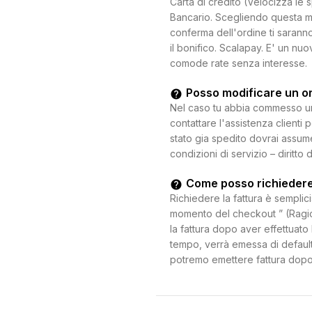
Carta di credito (Velocizza le 
Bancario. Scegliendo questa mo
conferma dell'ordine ti saranno
il bonifico. Scalapay. E' un n
comode rate senza interesse.
Posso modificare un o
Nel caso tu abbia commesso un e
contattare l'assistenza clienti 
stato gia spedito dovrai assum
condizioni di servizio – diritto 
Come posso richiedere
Richiedere la fattura è semplici
momento del checkout ” (Ragion
la fattura dopo aver effettuato 
tempo, verrà emessa di default
potremo emettere fattura dopo