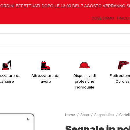
I ORDINI EFFETTUATI DOPO LE 13:00 DEL 7 AGOSTO VERRANNO S
DOVE SIAMO
TRACCI
ezzature da
Attrezzature da
Dispositivi di
Elettroutens
cantiere
lavoro
protezione
Cordles
individuale
Home
Shop
Segnaletica
Cartel
Segnale in p