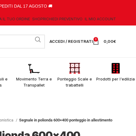
PEDITI DAL 17 AGOSTO 🚚
A IL TUO ORDINE
SHOP
RICHIEDI PREVENTIVO
IL MIO ACCOUNT
0
ACCEDI / REGISTRATI
0,00
€
ili e
Movimento Terra e
Ponteggio Scale e
Prodotti per l'edilizia
s
Transpallet
trabattelli
lonistica
Segnale in polionda 600×400 ponteggio in allestimento
olionda 600×400