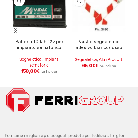
Batteria 100ah 12v per
Nastro segnaletico
impianto semaforico
adesivo bianco/rosso
ml22.30 h5cm cl.1
Segnaletica
,
Impianti
Segnaletica
,
Altri Prodotti
S
semaforici
65,00
€
Iva Inclusa
150,00
€
Iva Inclusa
Forniamo i migliori e più adeguati prodotti per l'edilizia al miglior