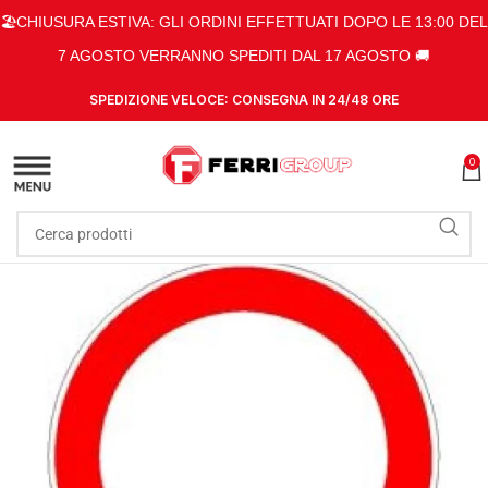
🏖️CHIUSURA ESTIVA: GLI ORDINI EFFETTUATI DOPO LE 13:00 DEL
7 AGOSTO VERRANNO SPEDITI DAL 17 AGOSTO 🚚
SPEDIZIONE VELOCE: CONSEGNA IN 24/48 ORE
0