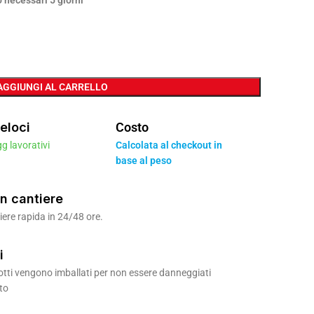
 necessari 5 giorni
AGGIUNGI AL CARRELLO
eloci
Costo
gg lavorativi
Calcolata al checkout in
base al peso
n cantiere
ere rapida in 24/48 ore.
i
odotti vengono imballati per non essere danneggiati
to