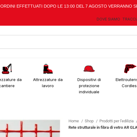
I ORDINI EFFETTUATI DOPO LE 13:00 DEL 7 AGOSTO VERRANNO S
DOVE SIAMO
TRACCI
ezzature da
Attrezzature da
Dispositivi di
Elettroutens
cantiere
lavoro
protezione
Cordles
individuale
Home
Shop
Prodotti per l'edilizia
Rete strutturale in fibra di vetro AR