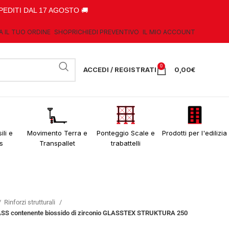
PEDITI DAL 17 AGOSTO 🚚
A IL TUO ORDINE
SHOP
RICHIEDI PREVENTIVO
IL MIO ACCOUNT
0
ACCEDI / REGISTRATI
0,00
€
ili e
Movimento Terra e
Ponteggio Scale e
Prodotti per l'edilizia
s
Transpallet
trabattelli
Rinforzi strutturali
 GLASS contenente biossido di zirconio GLASSTEX STRUKTURA 250