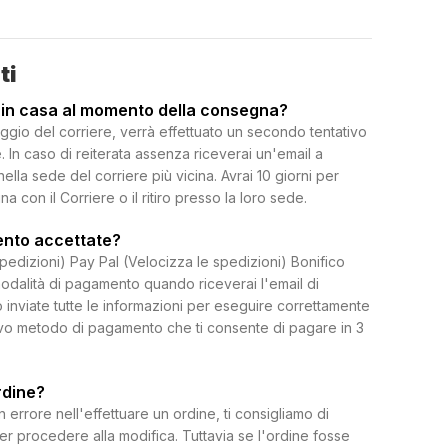
ti
 in casa al momento della consegna?
ggio del corriere, verrà effettuato un secondo tentativo
 In caso di reiterata assenza riceverai un'email a
 nella sede del corriere più vicina. Avrai 10 giorni per
on il Corriere o il ritiro presso la loro sede.
ento accettate?
spedizioni) Pay Pal (Velocizza le spedizioni) Bonifico
dalità di pagamento quando riceverai l'email di
 inviate tutte le informazioni per eseguire correttamente
uovo metodo di pagamento che ti consente di pagare in 3
rdine?
rrore nell'effettuare un ordine, ti consigliamo di
per procedere alla modifica. Tuttavia se l'ordine fosse