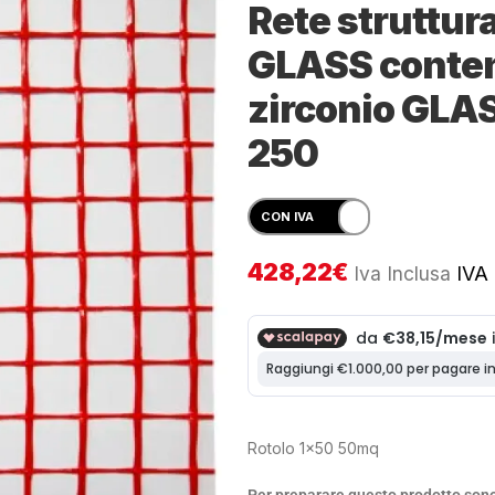
Rete struttura
GLASS conten
zirconio GL
250
428,22
€
Iva Inclusa
IVA 
Rotolo 1×50 50mq