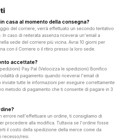
ti
 in casa al momento della consegna?
ggio del corriere, verrà effettuato un secondo tentativo
 In caso di reiterata assenza riceverai un'email a
 nella sede del corriere più vicina. Avrai 10 giorni per
on il Corriere o il ritiro presso la loro sede.
ento accettate?
spedizioni) Pay Pal (Velocizza le spedizioni) Bonifico
dalità di pagamento quando riceverai l'email di
 inviate tutte le informazioni per eseguire correttamente
uovo metodo di pagamento che ti consente di pagare in 3
rdine?
rrore nell'effettuare un ordine, ti consigliamo di
per procedere alla modifica. Tuttavia se l'ordine fosse
erti il costo della spedizione della merce come da
di recesso/resi.