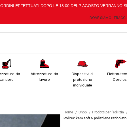
I ORDINI EFFETTUATI DOPO LE 13:00 DEL 7 AGOSTO VERRANNO S
DOVE SIAMO
TRACCI
ezzature da
Attrezzature da
Dispositivi di
Elettroutens
cantiere
lavoro
protezione
Cordles
individuale
Home
Shop
Prodotti per l'edilizia
Polirex kem soft 5 polietilene reticolat