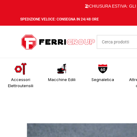
🏖️CHIUSURA ESTIVA: GL
SPEDIZIONE VELOCE: CONSEGNA IN 24/48 ORE
Accessori
Macchine Edili
Segnaletica
Attr
Elettroutensili