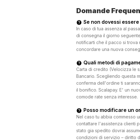
Domande Frequen
Se non dovessi essere
In caso di tua assenza al passa
di consegna il giorno seguente.
notificarti che il pacco si trova
concordare una nuova consegna c
Quali metodi di pagam
Carta di credito (Velocizza le 
Bancario. Scegliendo questa mo
conferma dell'ordine ti saranno
il bonifico. Scalapay. E' un n
comode rate senza interesse.
Posso modificare un o
Nel caso tu abbia commesso un e
contattare l'assistenza clienti 
stato gia spedito dovrai assum
condizioni di servizio – diritto 