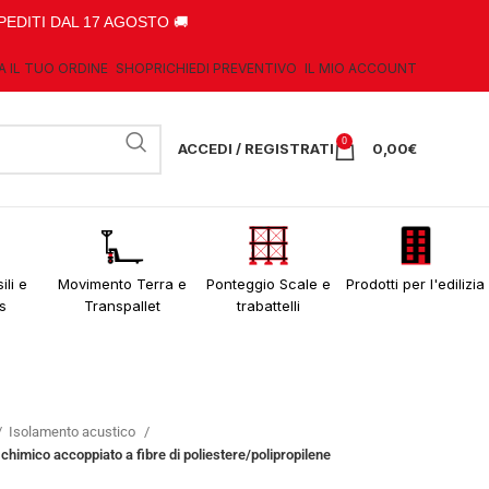
PEDITI DAL 17 AGOSTO 🚚
A IL TUO ORDINE
SHOP
RICHIEDI PREVENTIVO
IL MIO ACCOUNT
0
ACCEDI / REGISTRATI
0,00
€
ili e
Movimento Terra e
Ponteggio Scale e
Prodotti per l'edilizia
s
Transpallet
trabattelli
Isolamento acustico
o chimico accoppiato a fibre di poliestere/polipropilene