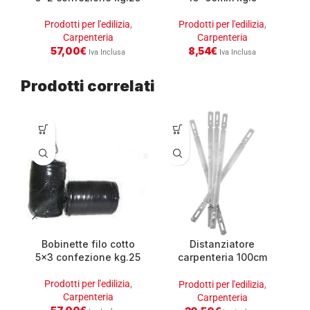
Prodotti per l'edilizia
,
Prodotti per l'edilizia
,
Carpenteria
Carpenteria
57,00
€
8,54
€
Iva Inclusa
Iva Inclusa
Prodotti correlati
Bobinette filo cotto
Distanziatore
5×3 confezione kg.25
carpenteria 100cm
c
conf. 50 pz
Prodotti per l'edilizia
,
Prodotti per l'edilizia
,
Carpenteria
Carpenteria