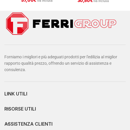
57,00
€
30,50
€
Iva Inclusa
Iva Inclusa
Forniamo i migliori e più adeguati prodotti per l'edilizia al miglior
rapporto qualità prezzo, offrendo un servizio di assistenza e
consulenza.
LINK UTILI
RISORSE UTILI
ASSISTENZA CLIENTI