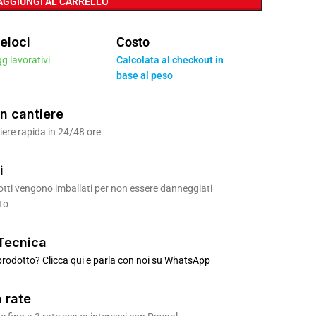
AGGIUNGI AL CARRELLO
eloci
Costo
gg lavorativi
Calcolata al checkout in
base al peso
n cantiere
ere rapida in 24/48 ore.
i
odotti vengono imballati per non essere danneggiati
to
Tecnica
rodotto? Clicca qui e parla con noi su WhatsApp
 rate