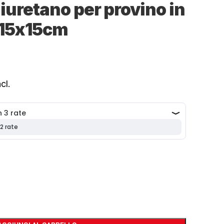
liuretano per provino in
 15x15cm
cl.