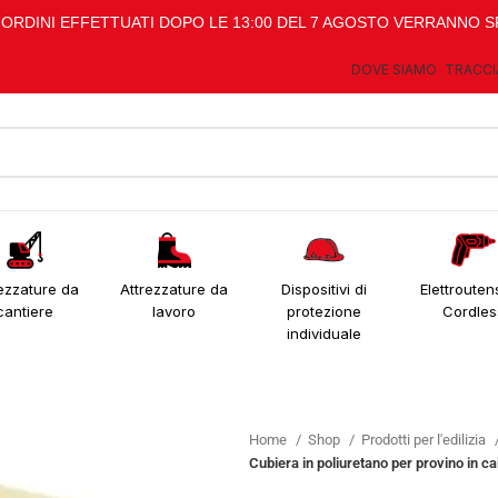
I ORDINI EFFETTUATI DOPO LE 13:00 DEL 7 AGOSTO VERRANNO S
DOVE SIAMO
TRACCI
ezzature da
Attrezzature da
Dispositivi di
Elettroutens
cantiere
lavoro
protezione
Cordles
individuale
Home
Shop
Prodotti per l'edilizia
Cubiera in poliuretano per provino in 