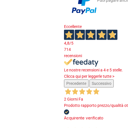
Puoi pagare anche
Eccellente
4,8
/5
714
recensioni
Le nostre recensioni a 4 e 5 stelle.
Clicca qui per leggerle tutte >
Precedente
Successivo
2 Giorni Fa
Prodotto rapporto prezzo/qualità ot
Acquirente verificato