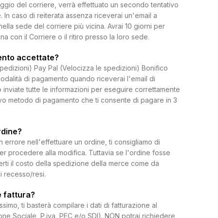
ggio del corriere, verrà effettuato un secondo tentativo
 In caso di reiterata assenza riceverai un'email a
 nella sede del corriere più vicina. Avrai 10 giorni per
on il Corriere o il ritiro presso la loro sede.
ento accettate?
spedizioni) Pay Pal (Velocizza le spedizioni) Bonifico
dalità di pagamento quando riceverai l'email di
 inviate tutte le informazioni per eseguire correttamente
uovo metodo di pagamento che ti consente di pagare in 3
rdine?
rrore nell'effettuare un ordine, ti consigliamo di
per procedere alla modifica. Tuttavia se l'ordine fosse
erti il costo della spedizione della merce come da
di recesso/resi.
 fattura?
ssimo, ti basterà compilare i dati di fatturazione al
e Sociale, P.iva, PEC e/o SDI). NON potrai richiedere