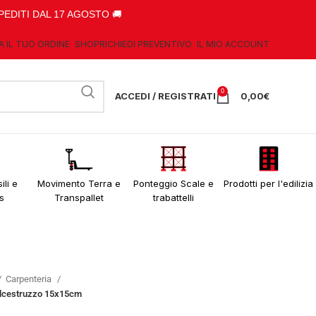
PEDITI DAL 17 AGOSTO 🚚
A IL TUO ORDINE
SHOP
RICHIEDI PREVENTIVO
IL MIO ACCOUNT
0
ACCEDI / REGISTRATI
0,00
€
ili e
Movimento Terra e
Ponteggio Scale e
Prodotti per l'edilizia
s
Transpallet
trabattelli
Carpenteria
calcestruzzo 15x15cm