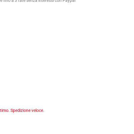
 fino a 3 rate senza interessi con Paypal
timo. Spedizione veloce.