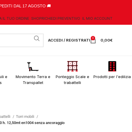
PEDITI DAL 17 AGOSTO 🚚
A IL TUO ORDINE
SHOP
RICHIEDI PREVENTIVO
IL MIO ACCOUNT
0
ACCEDI / REGISTRATI
0,00
€
ili e
Movimento Terra e
Ponteggio Scale e
Prodotti per l'edilizia
s
Transpallet
trabattelli
attelli
Torri mobili
00 h. 12,50mt en1004 senza ancoraggio