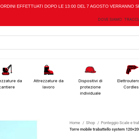
I ORDINI EFFETTUATI DOPO LE 13:00 DEL 7 AGOSTO VERRANNO S
DOVE SIAMO
TRACCI
ezzature da
Attrezzature da
Dispositivi di
Elettroutens
cantiere
lavoro
protezione
Cordles
individuale
Home
Shop
Ponteggio Scale e trab
Torre mobile trabattello system 120×2