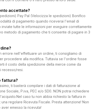
ento accettate?
spedizioni) Pay Pal (Velocizza le spedizioni) Bonifico
dalità di pagamento quando riceverai l'email di
 inviate tutte le informazioni per eseguire correttamente
uovo metodo di pagamento che ti consente di pagare in 3
rdine?
rrore nell'effettuare un ordine, ti consigliamo di
per procedere alla modifica. Tuttavia se l'ordine fosse
erti il costo della spedizione della merce come da
di recesso/resi.
 fattura?
ssimo, ti basterà compilare i dati di fatturazione al
e Sociale, P.iva, PEC e/o SDI). NON potrai richiedere
l'acquisto.Nel caso tu non abbia richiesto la fattura in
 una regolare Ricevuta Fiscale. Presta attenzione! Non
 aver emesso la ricevuta!