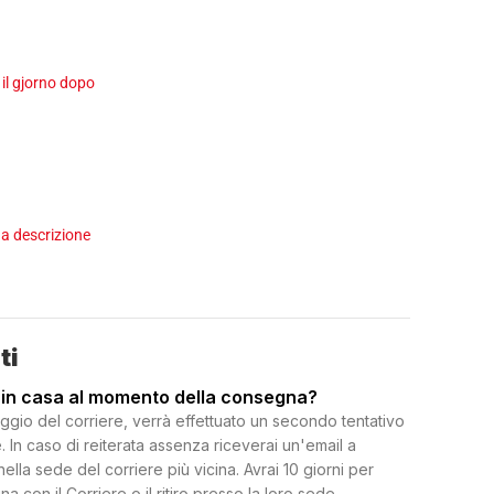
 il gjorno dopo
a descrizione
ti
 in casa al momento della consegna?
ggio del corriere, verrà effettuato un secondo tentativo
 In caso di reiterata assenza riceverai un'email a
 nella sede del corriere più vicina. Avrai 10 giorni per
on il Corriere o il ritiro presso la loro sede.