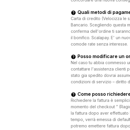
Quali metodi di pagam
Carta di credito (Velocizza le 
Bancario. Scegliendo questa mo
conferma dell'ordine ti saranno
il bonifico. Scalapay. E' un n
comode rate senza interesse.
Posso modificare un o
Nel caso tu abbia commesso un e
contattare l'assistenza clienti 
stato gia spedito dovrai assum
condizioni di servizio – diritto 
Come posso richiedere
Richiedere la fattura è semplici
momento del checkout ” (Ragion
la fattura dopo aver effettuato 
tempo, verrà emessa di default
potremo emettere fattura dopo