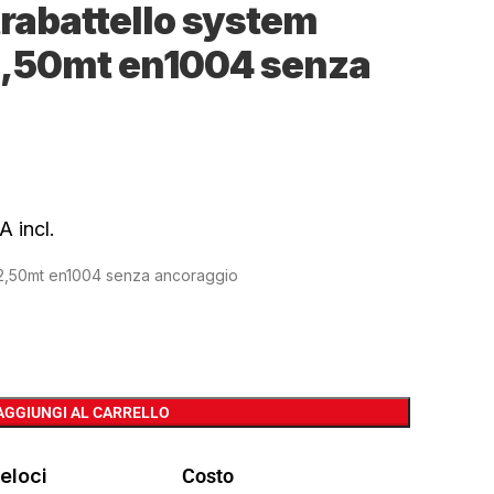
trabattello system
2,50mt en1004 senza
A incl.
12,50mt en1004 senza ancoraggio
AGGIUNGI AL CARRELLO
eloci
Costo