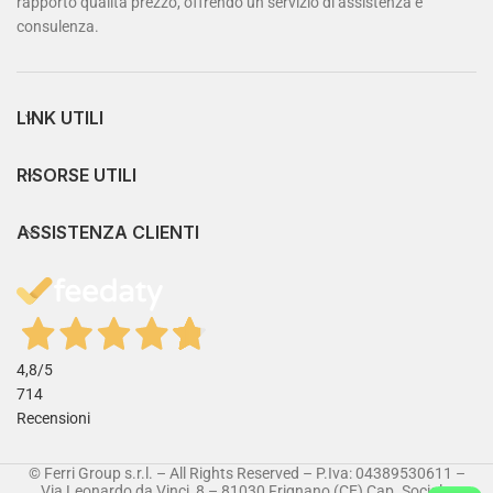
rapporto qualità prezzo, offrendo un servizio di assistenza e
consulenza.
LINK UTILI
RISORSE UTILI
ASSISTENZA CLIENTI
4,8
/5
714
Recensioni
© Ferri Group s.r.l. – All Rights Reserved – P.Iva: 04389530611 –
Via Leonardo da Vinci, 8 – 81030 Frignano (CE) Cap. Sociale: