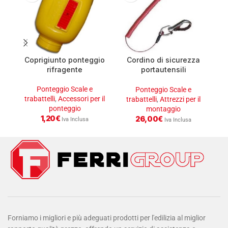
Coprigiunto ponteggio
Cordino di sicurezza
rifragente
portautensili
anticaduta
Ponteggio Scale e
Ponteggio Scale e
trabattelli
,
Accessori per il
trabattelli
,
Attrezzi per il
tr
ponteggio
montaggio
1,20
€
26,00
€
Iva Inclusa
Iva Inclusa
Forniamo i migliori e più adeguati prodotti per l'edilizia al miglior