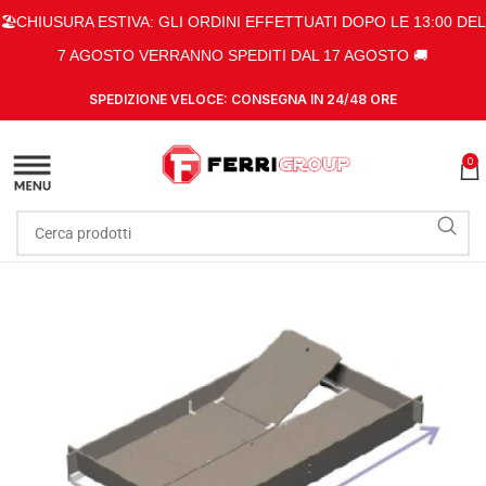
🏖️CHIUSURA ESTIVA: GLI ORDINI EFFETTUATI DOPO LE 13:00 DEL
7 AGOSTO VERRANNO SPEDITI DAL 17 AGOSTO 🚚
SPEDIZIONE VELOCE: CONSEGNA IN 24/48 ORE
0