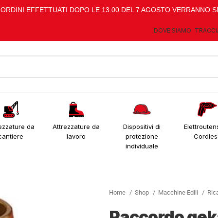
I ORDINI EFFETTUATI DOPO LE 13:00 DEL 7 AGOSTO VERRANNO S
DOVE SIAMO
TRACCI
ezzature da
Attrezzature da
Dispositivi di
Elettroutens
cantiere
lavoro
protezione
Cordles
individuale
Home
Shop
Macchine Edili
Ric
Raccordo gek