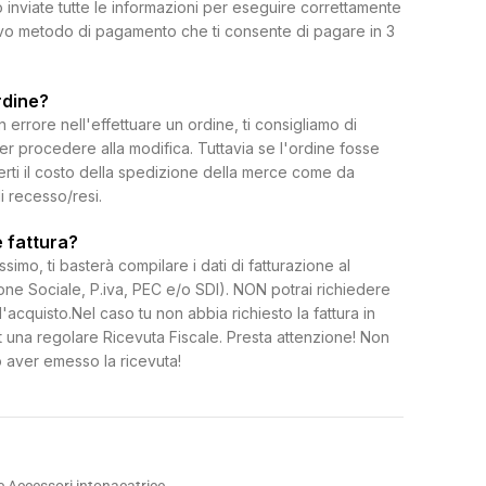
 inviate tutte le informazioni per eseguire correttamente
uovo metodo di pagamento che ti consente di pagare in 3
rdine?
rrore nell'effettuare un ordine, ti consigliamo di
per procedere alla modifica. Tuttavia se l'ordine fosse
erti il costo della spedizione della merce come da
di recesso/resi.
 fattura?
ssimo, ti basterà compilare i dati di fatturazione al
e Sociale, P.iva, PEC e/o SDI). NON potrai richiedere
l'acquisto.Nel caso tu non abbia richiesto la fattura in
 una regolare Ricevuta Fiscale. Presta attenzione! Non
 aver emesso la ricevuta!