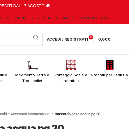
PEDITI DAL 17 AGOSTO 🚚
A IL TUO ORDINE
SHOP
RICHIEDI PREVENTIVO
IL MIO ACCOUNT
0
ACCEDI / REGISTRATI
0,00
€
ili e
Movimento Terra e
Ponteggio Scale e
Prodotti per l'edilizia
s
Transpallet
trabattelli
ambi e Accessori intonacatrice
Raccordo geka acqua pg 20
a acqua pg 20