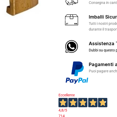
Consegna in canti
Imballi Sicur
Tutti i nostri pr
durante il traspor
Assistenza 
Dubbi su questo p
Pagamenti a
Puoi pagare anche
Eccellente
4,8
/5
714