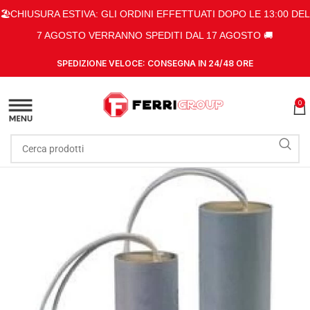
🏖️CHIUSURA ESTIVA: GLI ORDINI EFFETTUATI DOPO LE 13:00 DEL
7 AGOSTO VERRANNO SPEDITI DAL 17 AGOSTO 🚚
SPEDIZIONE VELOCE: CONSEGNA IN 24/48 ORE
0