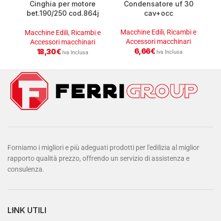
Cinghia per motore
Condensatore uf 30
bet.190/250 cod.864j
cav+occ
imer
Macchine Edili
,
Ricambi e
M
Macchine Edili
,
Ricambi e
Accessori macchinari
Accessori macchinari
6,66
€
18,30
€
Iva Inclusa
Iva Inclusa
Forniamo i migliori e più adeguati prodotti per l'edilizia al miglior
rapporto qualità prezzo, offrendo un servizio di assistenza e
consulenza.
LINK UTILI