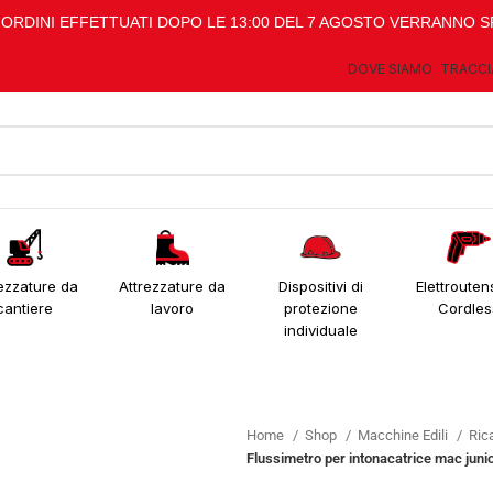
I ORDINI EFFETTUATI DOPO LE 13:00 DEL 7 AGOSTO VERRANNO S
DOVE SIAMO
TRACCI
ezzature da
Attrezzature da
Dispositivi di
Elettroutens
cantiere
lavoro
protezione
Cordles
individuale
Home
Shop
Macchine Edili
Ric
Flussimetro per intonacatrice mac juni