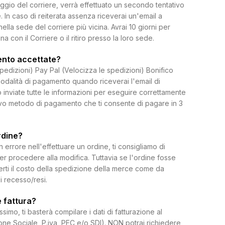
ggio del corriere, verrà effettuato un secondo tentativo
 In caso di reiterata assenza riceverai un'email a
 nella sede del corriere più vicina. Avrai 10 giorni per
on il Corriere o il ritiro presso la loro sede.
ento accettate?
spedizioni) Pay Pal (Velocizza le spedizioni) Bonifico
dalità di pagamento quando riceverai l'email di
 inviate tutte le informazioni per eseguire correttamente
uovo metodo di pagamento che ti consente di pagare in 3
rdine?
rrore nell'effettuare un ordine, ti consigliamo di
per procedere alla modifica. Tuttavia se l'ordine fosse
erti il costo della spedizione della merce come da
di recesso/resi.
 fattura?
ssimo, ti basterà compilare i dati di fatturazione al
e Sociale, P.iva, PEC e/o SDI). NON potrai richiedere