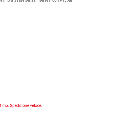
 fino a 3 rate senza interessi con Paypal
timo. Spedizione veloce.