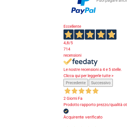
Puoi pagare anche
Eccellente
4,8
/5
714
recensioni
Le nostre recensioni a 4 e 5 stelle.
Clicca qui per leggerle tutte >
Precedente
Successivo
2 Giorni Fa
Prodotto rapporto prezzo/qualità ot
Acquirente verificato