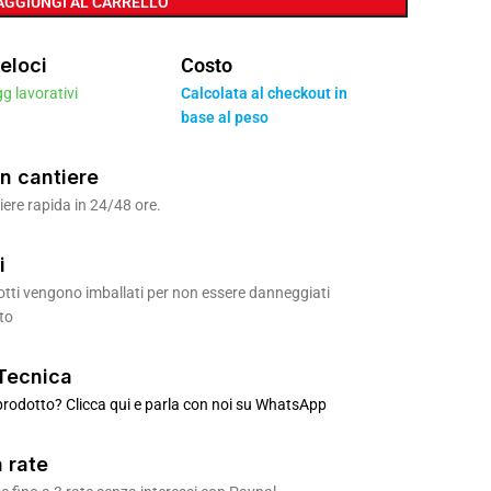
AGGIUNGI AL CARRELLO
eloci
Costo
gg lavorativi
Calcolata al checkout in
base al peso
n cantiere
ere rapida in 24/48 ore.
i
odotti vengono imballati per non essere danneggiati
to
Tecnica
rodotto? Clicca qui e parla con noi su WhatsApp
 rate