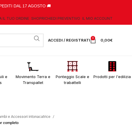
PEDITI DAL 17 AGOSTO 🚚
A IL TUO ORDINE
SHOP
RICHIEDI PREVENTIVO
IL MIO ACCOUNT
0
ACCEDI / REGISTRATI
0,00
€
ili e
Movimento Terra e
Ponteggio Scale e
Prodotti per l'edilizia
s
Transpallet
trabattelli
ambi e Accessori intonacatrice
or completo