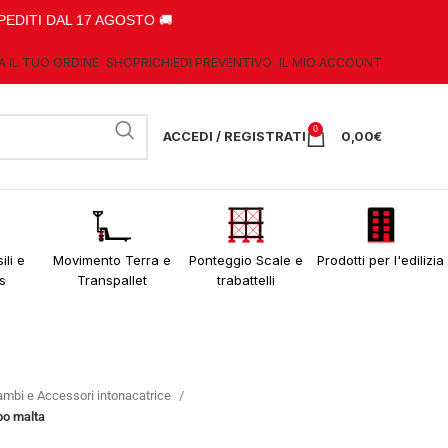
PEDITI DAL 17 AGOSTO 🚚
A IL TUO ORDINE
SHOP
RICHIEDI PREVENTIVO
IL MIO ACCOUNT
0
ACCEDI / REGISTRATI
0,00
€
ili e
Movimento Terra e
Ponteggio Scale e
Prodotti per l'edilizia
s
Transpallet
trabattelli
ambi e Accessori intonacatrice
bo malta