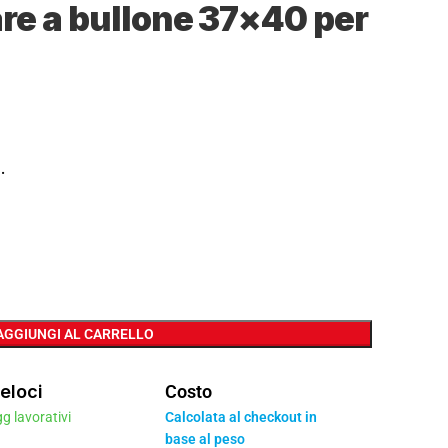
are a bullone 37×40 per
.
AGGIUNGI AL CARRELLO
eloci
Costo
gg lavorativi
Calcolata al checkout in
base al peso