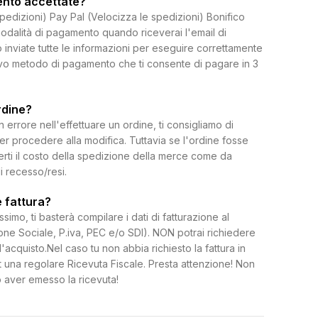
ento accettate?
spedizioni) Pay Pal (Velocizza le spedizioni) Bonifico
dalità di pagamento quando riceverai l'email di
 inviate tutte le informazioni per eseguire correttamente
uovo metodo di pagamento che ti consente di pagare in 3
rdine?
rrore nell'effettuare un ordine, ti consigliamo di
per procedere alla modifica. Tuttavia se l'ordine fosse
erti il costo della spedizione della merce come da
di recesso/resi.
 fattura?
ssimo, ti basterà compilare i dati di fatturazione al
e Sociale, P.iva, PEC e/o SDI). NON potrai richiedere
l'acquisto.Nel caso tu non abbia richiesto la fattura in
 una regolare Ricevuta Fiscale. Presta attenzione! Non
 aver emesso la ricevuta!