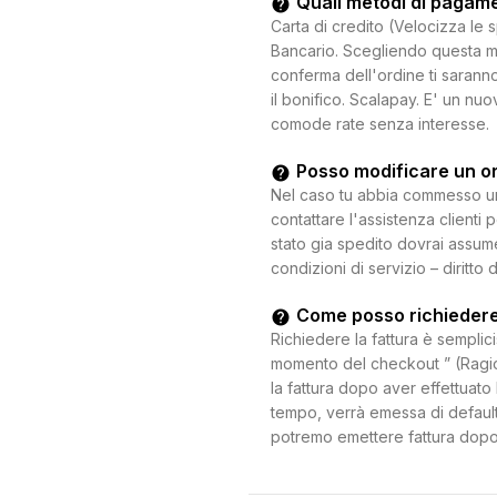
Quali metodi di pagam
Carta di credito (Velocizza le 
Bancario. Scegliendo questa mo
conferma dell'ordine ti saranno
il bonifico. Scalapay. E' un n
comode rate senza interesse.
Posso modificare un o
Nel caso tu abbia commesso un e
contattare l'assistenza clienti 
stato gia spedito dovrai assum
condizioni di servizio – diritto 
Come posso richiedere
Richiedere la fattura è semplici
momento del checkout ” (Ragion
la fattura dopo aver effettuato 
tempo, verrà emessa di default
potremo emettere fattura dopo