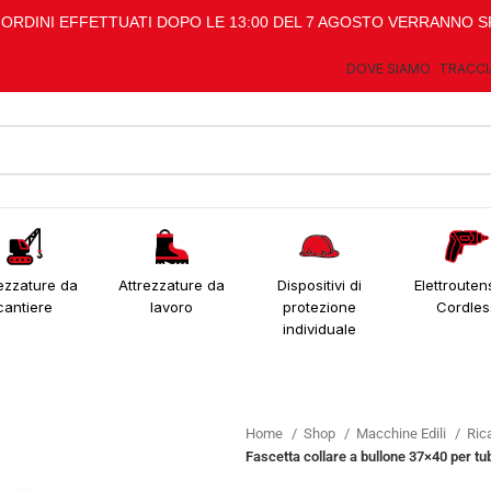
I ORDINI EFFETTUATI DOPO LE 13:00 DEL 7 AGOSTO VERRANNO S
DOVE SIAMO
TRACCI
ezzature da
Attrezzature da
Dispositivi di
Elettroutens
cantiere
lavoro
protezione
Cordles
individuale
Home
Shop
Macchine Edili
Ric
Fascetta collare a bullone 37×40 per tu