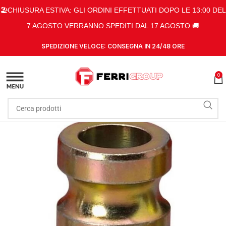
🏖️CHIUSURA ESTIVA: GLI ORDINI EFFETTUATI DOPO LE 13:00 DEL
7 AGOSTO VERRANNO SPEDITI DAL 17 AGOSTO 🚚
SPEDIZIONE VELOCE: CONSEGNA IN 24/48 ORE
0