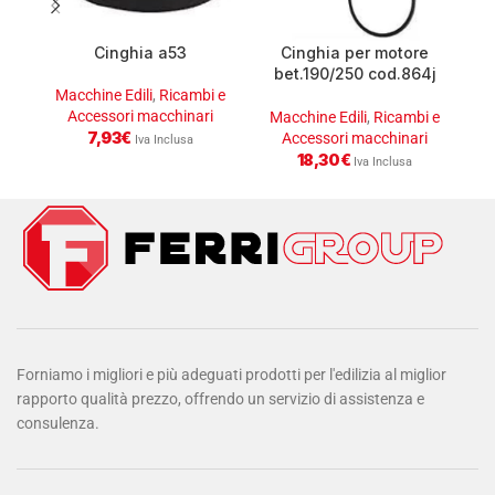
Cinghia a53
Cinghia per motore
bet.190/250 cod.864j
imer
Macchine Edili
,
Ricambi e
Accessori macchinari
M
Macchine Edili
,
Ricambi e
7,93
€
Accessori macchinari
Iva Inclusa
18,30
€
Iva Inclusa
Forniamo i migliori e più adeguati prodotti per l'edilizia al miglior
rapporto qualità prezzo, offrendo un servizio di assistenza e
consulenza.