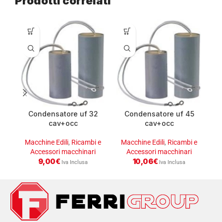
Prodotti correlati
Condensatore uf 32
Condensatore uf 45
cav+occ
cav+occ
Macchine Edili
,
Ricambi e
Macchine Edili
,
Ricambi e
M
Accessori macchinari
Accessori macchinari
9,00
€
10,06
€
Iva Inclusa
Iva Inclusa