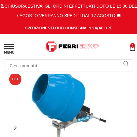
🏖️CHIUSURA ESTIVA: GLI ORDINI EFFETTUATI DOPO LE 13:00 DEL
7 AGOSTO VERRANNO SPEDITI DAL 17 AGOSTO 🚚
SPEDIZIONE VELOCE: CONSEGNA IN 24/48 ORE
0
HOT