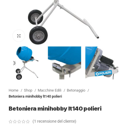
Clicca per ingrandire
Home
Shop
Macchine Edili
Betonaggio
Betoniera minihobby lt140 polieri
Betoniera minihobby lt140 polieri
(
1
recensione del cliente)