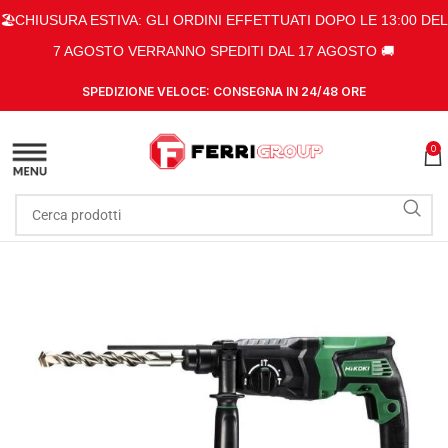
🏖️CHIUSURA ESTIVA: GLI ORDINI EFFETTUATI DOPO LE 13:00 DEL
7 AGOSTO VERRANNO SPEDITI DAL 17 AGOSTO 🚚
SPEDIZIONE VELOCE: CONSEGNA IN 24/48 ORE
0