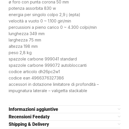
ø foro con punta corona 50 mm
potenza assorbita 830 w
energia per singolo colpo 2,9 j (epta)
velocità a vuoto 0 ~ 1.100 giri/min
percussioni a pieno carico 0 ~ 4.300 colpi/min
lunghezza 349 mm
larghezza 75 mm
altezza 198 mm
peso 2,8 kg
spazzole carbone 999041 standard
spazzole carbone 999072 autobloccanti
codice articolo dh26pc2w1
codice ean 4966376327386
accessori in dotazione limitatore di profondità –
impugnatura laterale – valigetta stackable
Informazioni aggiuntive
Recensioni Feedaty
Shipping & Delivery