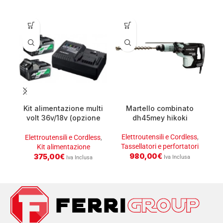
Kit alimentazione multi
Martello combinato
volt 36v/18v (opzione
dh45mey hikoki
b) hikoki
Elettroutensili e Cordless
,
E
Elettroutensili e Cordless
,
Tassellatori e perfortatori
T
Kit alimentazione
980,00
€
375,00
€
Iva Inclusa
Iva Inclusa