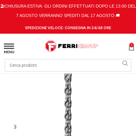
🏖️CHIUSURA ESTIVA: GLI ORDINI EFFETTUATI DOPO LE 13:00 DEL
7 AGOSTO VERRANNO SPEDITI DAL 17 AGOSTO 🚚
SPEDIZIONE VELOCE: CONSEGNA IN 24/48 ORE
0