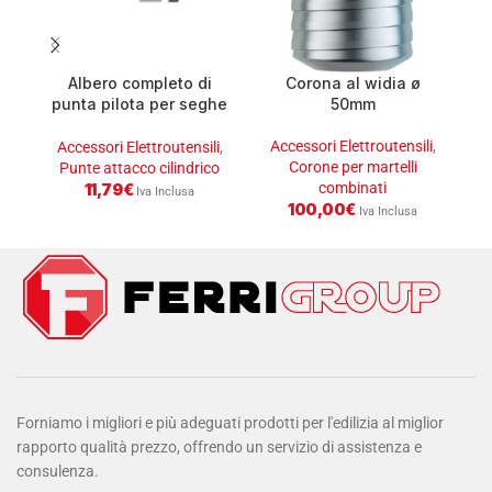
Albero completo di
Corona al widia ø
punta pilota per seghe
50mm
a tazza da ø 32-152
attacco cilindrico
Accessori Elettroutensili
,
A
Accessori Elettroutensili
,
Corone per martelli
Punte attacco cilindrico
combinati
11,79
€
Iva Inclusa
100,00
€
Iva Inclusa
Forniamo i migliori e più adeguati prodotti per l'edilizia al miglior
rapporto qualità prezzo, offrendo un servizio di assistenza e
consulenza.