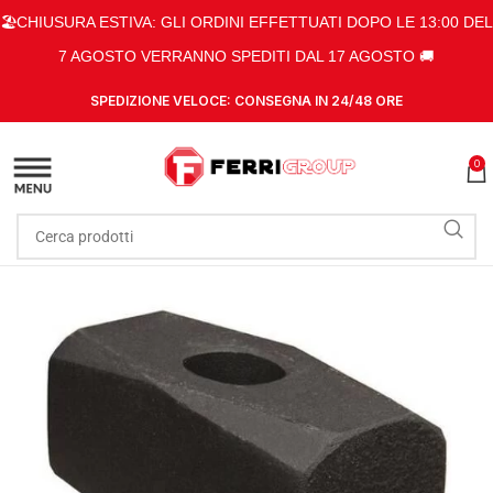
🏖️CHIUSURA ESTIVA: GLI ORDINI EFFETTUATI DOPO LE 13:00 DEL
7 AGOSTO VERRANNO SPEDITI DAL 17 AGOSTO 🚚
SPEDIZIONE VELOCE: CONSEGNA IN 24/48 ORE
0