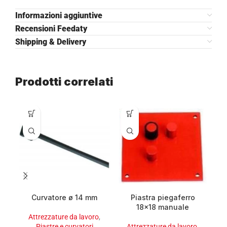
Informazioni aggiuntive
Recensioni Feedaty
Shipping & Delivery
Prodotti correlati
Curvatore ø 14 mm
Piastra piegaferro
P
18×18 manuale
Attrezzature da lavoro
,
Piastre e curvatori
Attrezzature da lavoro
,