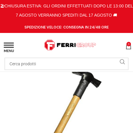
🏖️CHIUSURA ESTIVA: GLI ORDINI EFFETTUATI DOPO LE 13:00 DEL
7 AGOSTO VERRANNO SPEDITI DAL 17 AGOSTO 🚚
SPEDIZIONE VELOCE: CONSEGNA IN 24/48 ORE
0