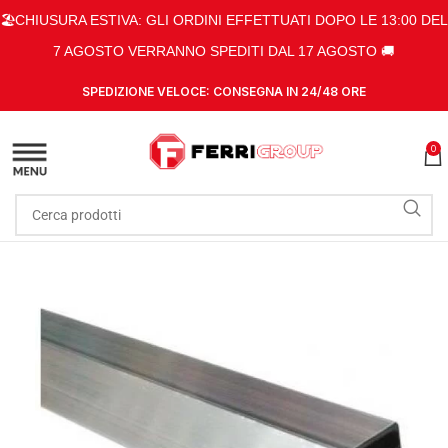
🏖️CHIUSURA ESTIVA: GLI ORDINI EFFETTUATI DOPO LE 13:00 DEL
7 AGOSTO VERRANNO SPEDITI DAL 17 AGOSTO 🚚
SPEDIZIONE VELOCE: CONSEGNA IN 24/48 ORE
0