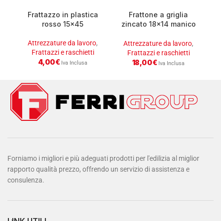
Frattazzo in plastica
Frattone a griglia
rosso 15×45
zincato 18×14 manico
g
plastica
Attrezzature da lavoro
,
Attrezzature da lavoro
,
Frattazzi e raschietti
Frattazzi e raschietti
4,00
€
18,00
€
Iva Inclusa
Iva Inclusa
Forniamo i migliori e più adeguati prodotti per l'edilizia al miglior
rapporto qualità prezzo, offrendo un servizio di assistenza e
consulenza.