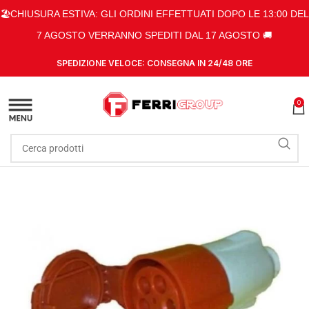
🏖️CHIUSURA ESTIVA: GLI ORDINI EFFETTUATI DOPO LE 13:00 DEL
7 AGOSTO VERRANNO SPEDITI DAL 17 AGOSTO 🚚
SPEDIZIONE VELOCE: CONSEGNA IN 24/48 ORE
0