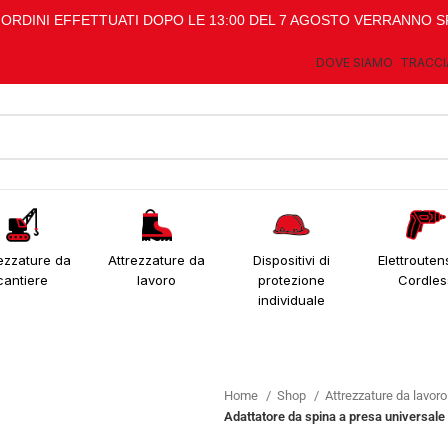
I ORDINI EFFETTUATI DOPO LE 13:00 DEL 7 AGOSTO VERRANNO S
DOVE SIAMO
TRACCI
ezzature da
Attrezzature da
Dispositivi di
Elettroutens
cantiere
lavoro
protezione
Cordles
individuale
Home
Shop
Attrezzature da lavor
Adattatore da spina a presa universale 