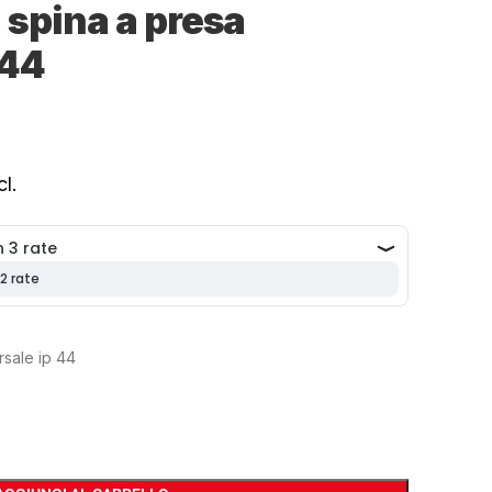
 spina a presa
 44
cl.
rsale ip 44