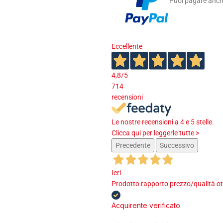
Puoi pagare anche
Eccellente
4,8
/5
714
recensioni
Le nostre recensioni a 4 e 5 stelle.
Clicca qui per leggerle tutte >
Precedente
Successivo
Ieri
Prodotto rapporto prezzo/qualità ot
Acquirente verificato