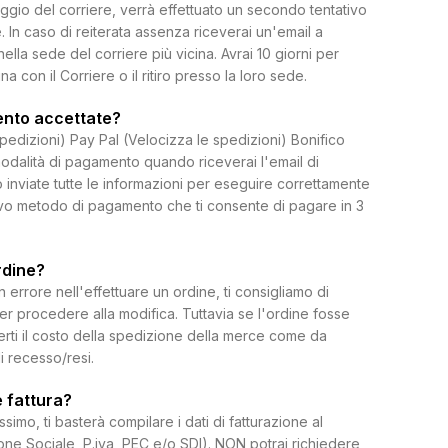
ggio del corriere, verrà effettuato un secondo tentativo
 In caso di reiterata assenza riceverai un'email a
 nella sede del corriere più vicina. Avrai 10 giorni per
on il Corriere o il ritiro presso la loro sede.
ento accettate?
spedizioni) Pay Pal (Velocizza le spedizioni) Bonifico
dalità di pagamento quando riceverai l'email di
 inviate tutte le informazioni per eseguire correttamente
uovo metodo di pagamento che ti consente di pagare in 3
rdine?
rrore nell'effettuare un ordine, ti consigliamo di
per procedere alla modifica. Tuttavia se l'ordine fosse
erti il costo della spedizione della merce come da
di recesso/resi.
 fattura?
ssimo, ti basterà compilare i dati di fatturazione al
e Sociale, P.iva, PEC e/o SDI). NON potrai richiedere