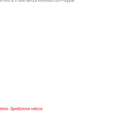
 fino a 3 rate senza interessi con Paypal
timo. Spedizione veloce.