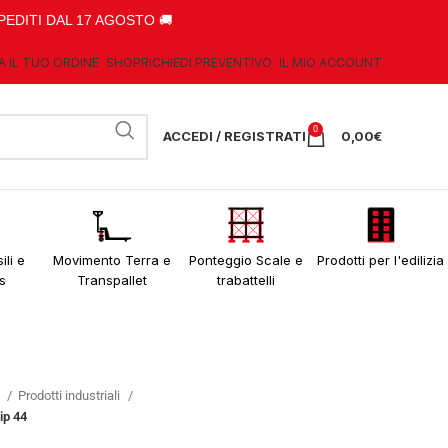
PEDITI DAL 17 AGOSTO 🚚
A IL TUO ORDINE
SHOP
RICHIEDI PREVENTIVO
IL MIO ACCOUNT
0
ACCEDI / REGISTRATI
0,00
€
ili e
Movimento Terra e
Ponteggio Scale e
Prodotti per l'edilizia
s
Transpallet
trabattelli
o
Prodotti industriali
ip 44