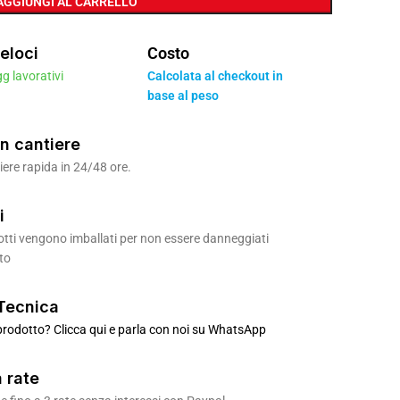
AGGIUNGI AL CARRELLO
eloci
Costo
gg lavorativi
Calcolata al checkout in
base al peso
n cantiere
ere rapida in 24/48 ore.
i
odotti vengono imballati per non essere danneggiati
to
Tecnica
rodotto? Clicca qui e parla con noi su WhatsApp
 rate