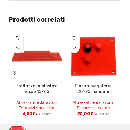
Prodotti correlati
Frattazzo in plastica
Piastra piegaferro
P
rosso 15×45
20×25 manuale
Attrezzature da lavoro
,
Attrezzature da lavoro
,
Frattazzi e raschietti
Piastre e curvatori
4,00
€
20,00
€
Iva Inclusa
Iva Inclusa